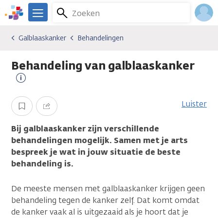
Overslaan
Zoeken
Menu
en
We
naar
zijn
Inlo
Galblaaskanker
Behandelingen
Kankersoorten
Galblaaskanker
Behandelingen
de
er
Acco
inhoud
voor
Behandeling van galblaaskanker
gaan
je.
Kanker.nl
Meer
informatie
Luister
Opslaan
Delen
Bij galblaaskanker zijn verschillende
behandelingen mogelijk. Samen met je arts
bespreek je wat in jouw situatie de beste
behandeling is.
De meeste mensen met galblaaskanker krijgen geen
behandeling tegen de kanker zelf. Dat komt omdat
de kanker vaak al is uitgezaaid als je hoort dat je