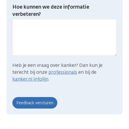
Heb
Hoe kunnen we deze informatie
je
verbeteren?
gevonden
wat
je
zocht?
Heb je een vraag over kanker? Dan kun je
terecht bij onze
professionals
en bij de
kanker.nl infolijn
.