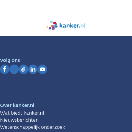
We
zijn
er
voor
je.
Volg ons
Kanker.nl
Facebook
Instagram
TikTok
LinkedIn
YouTube
Over kanker.nl
Wat biedt kanker.nl
Nieuwsberichten
Wetenschappelijk onderzoek