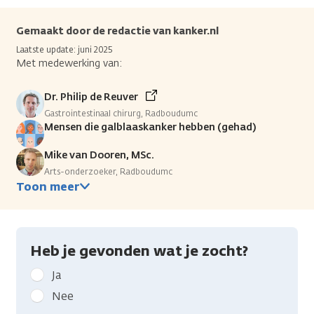
Gemaakt door de redactie van kanker.nl
Laatste update: juni 2025
Met medewerking van:
Dr. Philip de Reuver
Gastrointestinaal chirurg, Radboudumc
Mensen die galblaaskanker hebben (gehad)
Mike van Dooren, MSc.
Arts-onderzoeker, Radboudumc
Toon meer
Heb je gevonden wat je zocht?
Geef
Ja
kanker.nl
Nee
feedback: