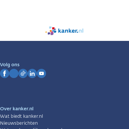
We
zijn
er
voor
je.
Volg ons
Kanker.nl
Facebook
Instagram
TikTok
LinkedIn
YouTube
Over kanker.nl
Wat biedt kanker.nl
Nieuwsberichten