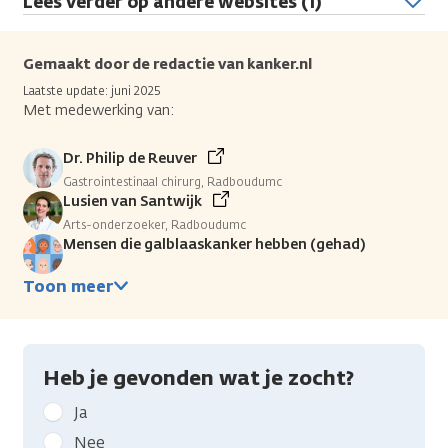
Lees verder op andere websites (1)
Gemaakt door de redactie van kanker.nl
Laatste update: juni 2025
Met medewerking van:
Dr. Philip de Reuver
Gastrointestinaal chirurg, Radboudumc
Lusien van Santwijk
Arts-onderzoeker, Radboudumc
Mensen die galblaaskanker hebben (gehad)
Toon meer
Heb je gevonden wat je zocht?
Geef
Ja
kanker.nl
Nee