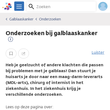
Overslaan
Zoeken
Menu
en
We
naar
zijn
Inlo
Galblaaskanker
Onderzoeken
Kankersoorten
Galblaaskanker
Onderzoeken
de
er
Acco
inhoud
voor
Onderzoeken bij galblaaskanker
gaan
je.
Kanker.nl
Meer
informatie
Luister
Opslaan
Delen
Heb je geelzucht of andere klachten die passen
bij problemen met je galblaas? Dan stuurt je
huisarts je door naar een maag-darm-leverarts
(MDL-arts), chirurg of internist in het
ziekenhuis. In het ziekenhuis krijg je
verschillende onderzoeken.
Lees op deze pagina over: