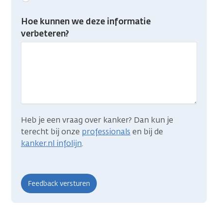
feedback:
Heb
Hoe kunnen we deze informatie
je
verbeteren?
gevonden
wat
je
zocht?
Heb je een vraag over kanker? Dan kun je
terecht bij onze
professionals
en bij de
kanker.nl infolijn
.