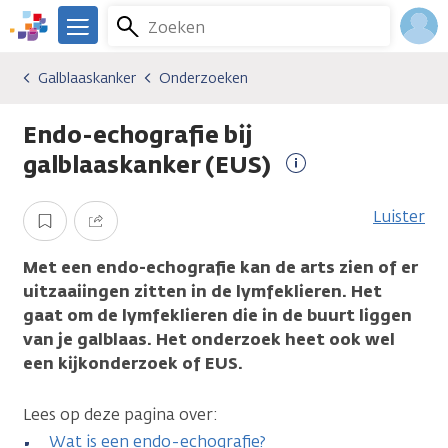
Overslaan
Zoeken
Menu
en
We
naar
zijn
Inlo
Galblaaskanker
Onderzoeken
Kankersoorten
Galblaaskanker
Onderzoeken
de
er
Acco
inhoud
voor
Endo-echografie bij
gaan
je.
Kanker.nl
galblaaskanker (EUS)
Meer
informatie
Luister
Opslaan
Delen
Met een endo-echografie kan de arts zien of er
uitzaaiingen zitten in de lymfeklieren. Het
gaat om de lymfeklieren die in de buurt liggen
van je galblaas. Het onderzoek heet ook wel
een kijkonderzoek of EUS.
Lees op deze pagina over:
Wat is een endo-echografie?