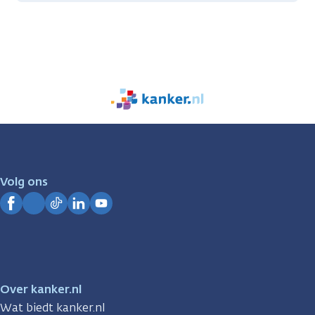
We
zijn
er
voor
je.
Volg ons
Kanker.nl
Facebook
Instagram
TikTok
LinkedIn
YouTube
Over kanker.nl
Wat biedt kanker.nl