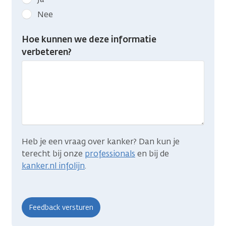
kanker.nl
Nee
feedback:
Heb
Hoe kunnen we deze informatie
je
verbeteren?
gevonden
wat
je
zocht?
Heb je een vraag over kanker? Dan kun je
terecht bij onze
professionals
en bij de
kanker.nl infolijn
.