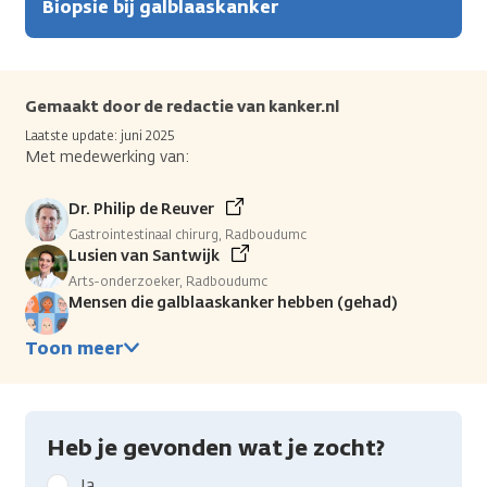
Biopsie bij galblaaskanker
Gemaakt door de redactie van kanker.nl
Laatste update: juni 2025
Met medewerking van:
Dr. Philip de Reuver
Gastrointestinaal chirurg, Radboudumc
Lusien van Santwijk
Arts-onderzoeker, Radboudumc
Mensen die galblaaskanker hebben (gehad)
Toon meer
Heb je gevonden wat je zocht?
Geef
Ja