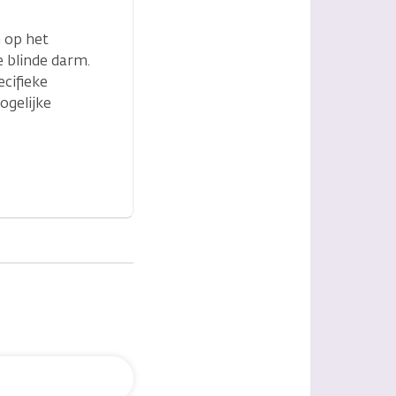
n op het
e blinde darm.
cifieke
ogelijke