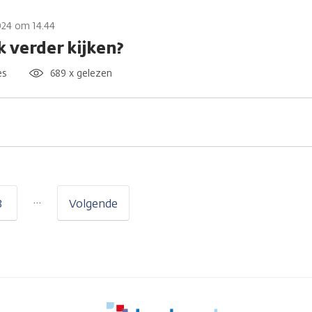
024 om 14.44
k verder kijken?
es
689 x gelezen
…
3
Volgende