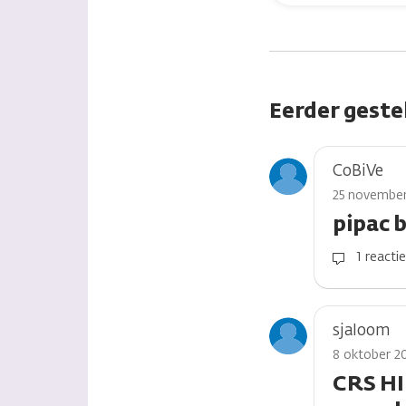
de
vragen
Eerder geste
CoBiVe
25 november
pipac 
1 reacti
sjaloom
8 oktober 2
CRS HI