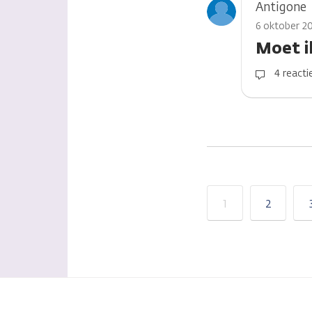
Antigone
6 oktober 2
Moet i
4 reacti
1
2