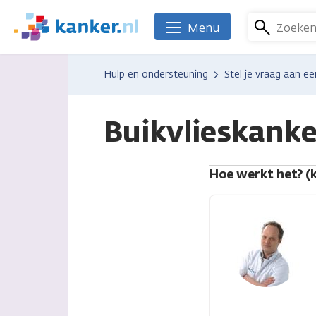
Overslaan
en
Zoeke
Menu
We
naar
zijn
de
er
Hulp en ondersteuning
Stel je vraag aan ee
inhoud
voor
gaan
je.
Kanker.nl
Buikvlieskank
Hoe werkt het? (k