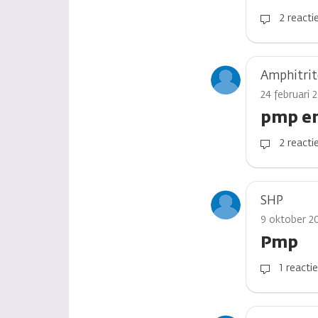
2 reacti
Amphitrit
24 februari 
pmp en
2 reacti
SHP
9 oktober 2
Pmp
1 reacti