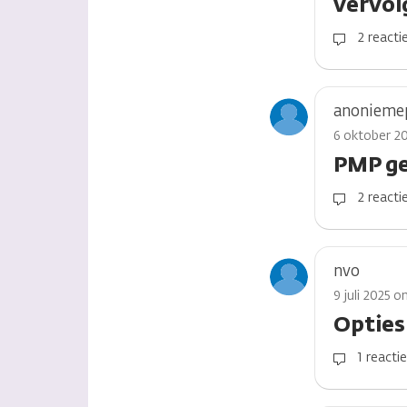
vervol
2 reacti
anonieme
6 oktober 2
PMP ge
2 reacti
nvo
9 juli 2025 o
Opties
1 reacti