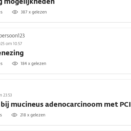
g mogelijkheden
es
387 x gelezen
persoon123
025 om 10.57
nezing
es
184 x gelezen
m 23.53
 bij mucineus adenocarcinoom met PCI
es
218 x gelezen