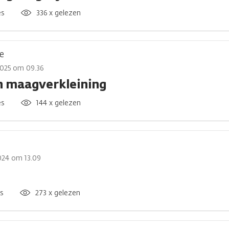
es
336 x gelezen
e
2025 om 09.36
 maagverkleining
es
144 x gelezen
024 om 13.09
es
273 x gelezen