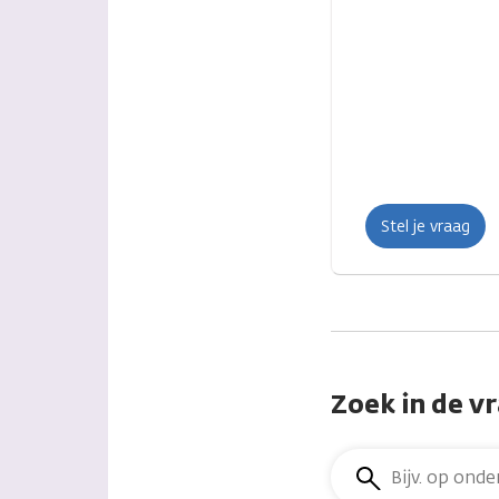
Stel je vraag
Zoek in de v
Zoek
in