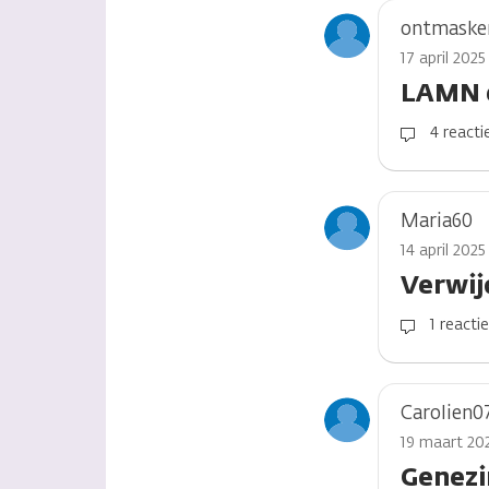
ontmaske
17 april 202
LAMN 
4 reacti
Maria60
14 april 2025
Verwij
1 reacti
Carolien0
19 maart 202
Genezi