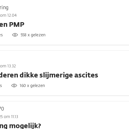
ring
5 om 12.04
en PMP
es
558 x gelezen
 om 13.32
deren dikke slijmerige ascites
es
160 x gelezen
70
5 om 11.13
ng mogelijk?