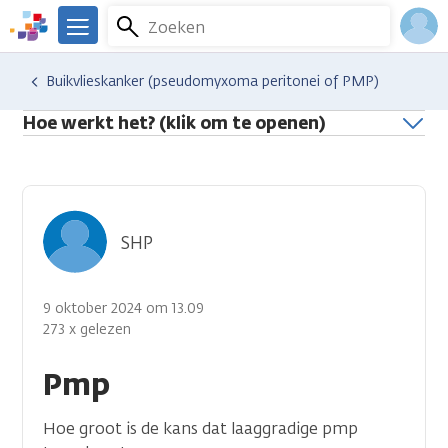
Overslaan
Zoeken
Menu
en
We
naar
zijn
Inlo
Hulp en ondersteuning
Stel je vraag aan een professional
Buikvlieskanker (pseudomyxoma peritonei of PMP)
de
er
Acco
inhoud
voor
Hoe werkt het? (klik om te openen)
gaan
je.
Kanker.nl
SHP
9 oktober 2024 om 13.09
273 x gelezen
Pmp
Hoe groot is de kans dat laaggradige pmp