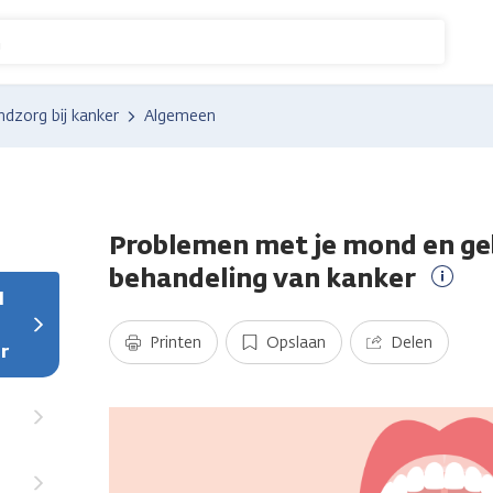
n
dzorg bij kanker
Algemeen
Problemen met je mond en ge
behandeling van kanker
d
Meer
infor
Printen
Opslaan
Delen
r