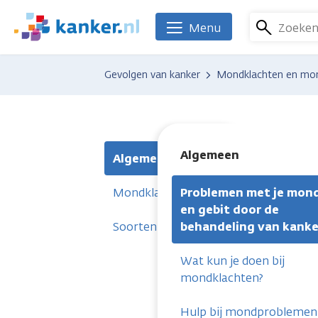
Overslaan
en
Zoeke
Menu
We
naar
zijn
de
er
Gevolgen van kanker
Mondklachten en mon
inhoud
voor
gaan
je.
Kanker.nl
Algemeen
Algemeen
Mondklachten per behandeling
Problemen met je mon
en gebit door de
Soorten mondklachten
behandeling van kanke
Wat kun je doen bij
mondklachten?
Hulp bij mondproblemen