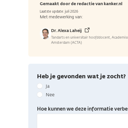
Gemaakt door de redactie van kanker.nl
Laatste update: juli 2026
Met medewerking van:
Dr. Alexa Laheij
Tandarts en universitair hoofddocent, Academi
Amsterdam (ACTA)
Heb je gevonden wat je zocht?
Geef
Ja
kanker.nl
Nee
feedback:
Heb
Hoe kunnen we deze informatie verbe
je
gevonden
wat