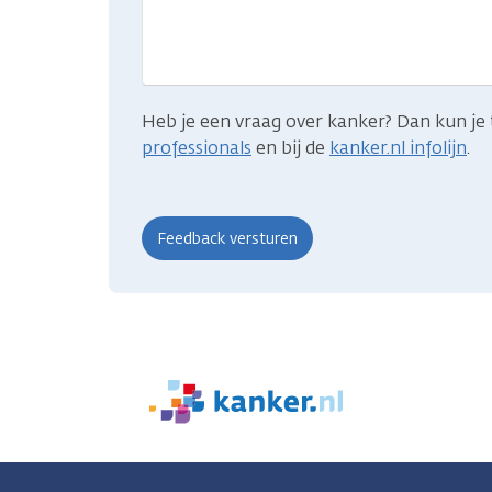
je
zocht?
Heb je een vraag over kanker? Dan kun je 
professionals
en bij de
kanker.nl infolijn
.
We
zijn
er