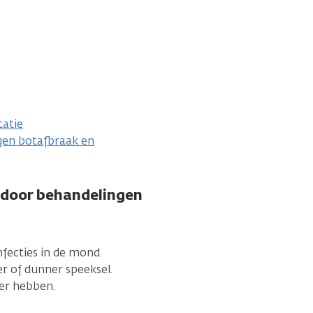
atie
gen botafbraak en
door behandelingen
fecties in de mond.
r of dunner speeksel.
er hebben.