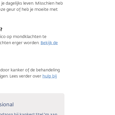
 dagelijks leven. Misschien heb
ieze geur of heb je moeite met
?
isico op mondklachten te
achten erger worden.
Bekijk de
t door kanker of de behandeling
jgen. Lees verder over
hulp bij
sional
dzorg bij kanker? Stel 'm aan