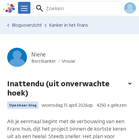
Overslaan
Zoeken
Menu
en
We
naar
zijn
Inlo
Ervaringen van anderen
Blogsoverzicht
Kanker in het Frans
de
er
Acco
inhoud
voor
gaan
je.
Kanker.nl
Niene
Borstkanker
Vrouw
Inattendu (uit onverwachte
To
hoek)
opt
woensdag 15 april 2026
4250 x gelezen
Openbaar blog
Als je eenmaal begint met de verbouwing van een
Frans huis, dijt het project binnen de kortste keren
uit als een heelal. Steeds sneller. Het plan voor