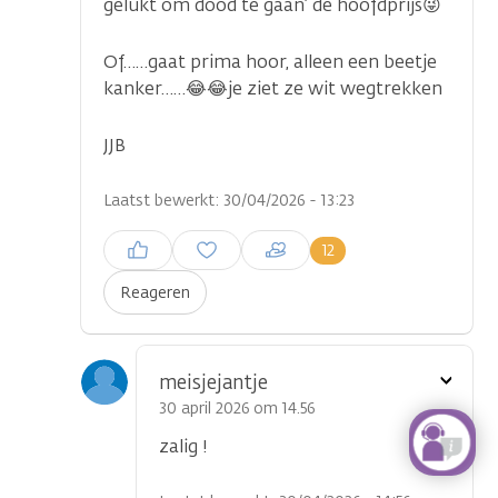
gelukt om dood te gaan’ de hoofdprijs😜
Of……gaat prima hoor, alleen een beetje
kanker……😂😂je ziet ze wit wegtrekken
JJB
Laatst bewerkt: 30/04/2026 - 13:23
Inloggen om een reactie te
12
plaatsen
Reageren
Toon
meisjejantje
optie
30 april 2026 om 14.56
zalig !