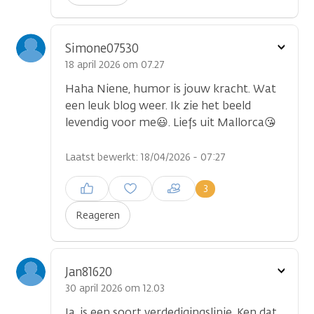
Toon
Simone07530
optie
18 april 2026 om 07.27
Haha Niene, humor is jouw kracht. Wat
een leuk blog weer. Ik zie het beeld
levendig voor me😃. Liefs uit Mallorca😘
Laatst bewerkt: 18/04/2026 - 07:27
Inloggen om een reactie te
3
plaatsen
Reageren
Toon
Jan81620
optie
30 april 2026 om 12.03
Ja, is een soort verdedigingslinie. Ken dat