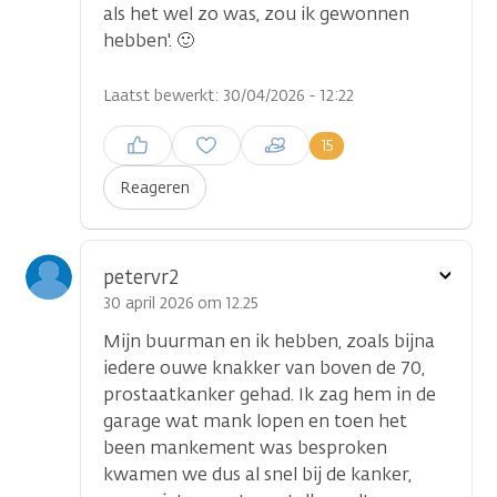
als het wel zo was, zou ik gewonnen
hebben'. 🙂
Laatst bewerkt: 30/04/2026 - 12:22
Inloggen om een reactie te
15
plaatsen
Reageren
Toon
petervr2
optie
30 april 2026 om 12.25
Mijn buurman en ik hebben, zoals bijna
iedere ouwe knakker van boven de 70,
prostaatkanker gehad. Ik zag hem in de
garage wat mank lopen en toen het
been mankement was besproken
kwamen we dus al snel bij de kanker,