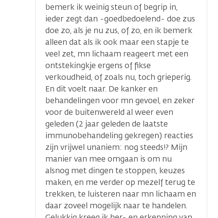
bemerk ik weinig steun of begrip in,
ieder zegt dan -goedbedoelend- doe zus
doe zo, als je nu zus, of zo, en ik bemerk
alleen dat als ik ook maar een stapje te
veel zet, mn lichaam reageert met een
ontstekingkje ergens of fikse
verkoudheid, of zoals nu, toch grieperig.
En dit voelt naar. De kanker en
behandelingen voor mn gevoel, en zeker
voor de buitenwereld al weer even
geleden (2 jaar geleden de laatste
immunobehandeling gekregen) reacties
zijn vrijwel unaniem: nog steeds!? Mijn
manier van mee omgaan is om nu
alsnog met dingen te stoppen, keuzes
maken, en me verder op mezelf terug te
trekken, te luisteren naar mn lichaam en
daar zoveel mogelijk naar te handelen.
Gelukkig kreeg ik her- en erkenning van