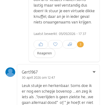
lastig maar wel verstandig dus
doen! Ik stuur je een virtuele dikke
knuffel, daar an je in ieder geval
niets onaangenaams van krijgen.
Laatst bewerkt: 05/05/2026 - 17:37
Inloggen om een reactie te
3
plaatsen
Reageren
Toon
Gert1967
optie
30 april 2026 om 12.47
Leuk stukje en herkenbaar. Soms doe ik
er nog een schepje bovenop .....en zeg ik
iets als ..."overlijden is geen ziekte he....we
gaan allemaal dood." of " je hoeft er niet