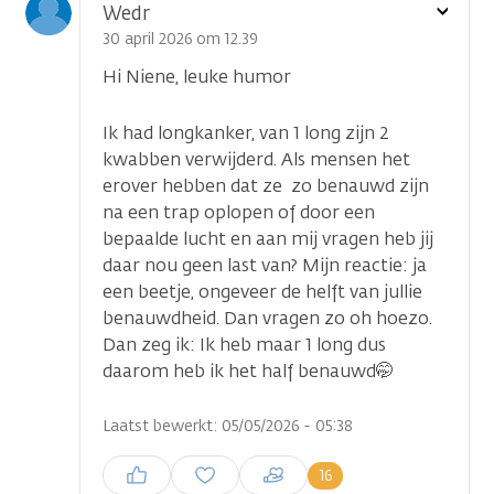
Toon
Wedr
optie
30 april 2026 om 12.39
Hi Niene, leuke humor
Ik had longkanker, van 1 long zijn 2
kwabben verwijderd. Als mensen het
erover hebben dat ze zo benauwd zijn
na een trap oplopen of door een
bepaalde lucht en aan mij vragen heb jij
daar nou geen last van? Mijn reactie: ja
een beetje, ongeveer de helft van jullie
benauwdheid. Dan vragen zo oh hoezo.
Dan zeg ik: Ik heb maar 1 long dus
daarom heb ik het half benauwd🤭
Laatst bewerkt: 05/05/2026 - 05:38
Inloggen om een reactie te
16
plaatsen