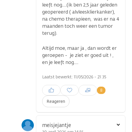
leeft nog.....(ik ben 2,5 jaar geleden
geopereerd ( alvleesklierkanker),
na chemo therapieen, was er na 4
maanden toch weer een tumor
terug).
Altijd moe, maar ja , dan wordt er
geroepen - je ziet er goed uit ! ,
en je leeft nog.....
Laatst bewerkt: 11/05/2026 - 21:35
Inloggen om een reactie te
8
plaatsen
Reageren
Toon
meisjejantje