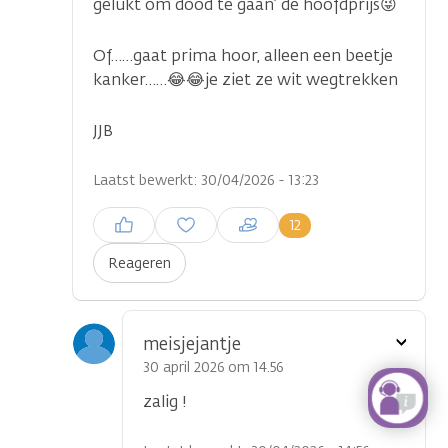
gelukt om dood te gaan’ de hoofdprijs😜
Of……gaat prima hoor, alleen een beetje
kanker……😂😂je ziet ze wit wegtrekken
JJB
Laatst bewerkt: 30/04/2026 - 13:23
Inloggen om een reactie te
12
plaatsen
Reageren
Toon
meisjejantje
optie
30 april 2026 om 14.56
zalig !