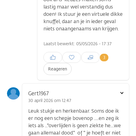
lastig maar wel verstandig dus
doen! Ik stuur je een virtuele dikke
knuffel, daar an je in ieder geval
niets onaangenaams van krijgen.
Laatst bewerkt: 05/05/2026 - 17:37
Inloggen om een reactie te
3
plaatsen
Reageren
Toon
Gert1967
optie
30 april 2026 om 12.47
Leuk stukje en herkenbaar. Soms doe ik
er nog een schepje bovenop .....en zeg ik
iets als ..."overlijden is geen ziekte he....we
gaan allemaal dood." of " je hoeft er niet