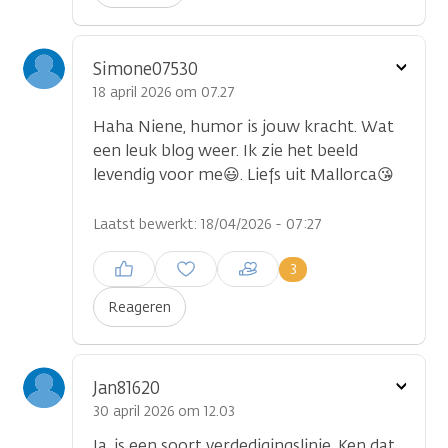
Toon
Simone07530
optie
18 april 2026 om 07.27
Haha Niene, humor is jouw kracht. Wat
een leuk blog weer. Ik zie het beeld
levendig voor me😃. Liefs uit Mallorca😘
Laatst bewerkt: 18/04/2026 - 07:27
Inloggen om een reactie te
3
plaatsen
Reageren
Toon
Jan81620
optie
30 april 2026 om 12.03
Ja, is een soort verdedigingslinie. Ken dat