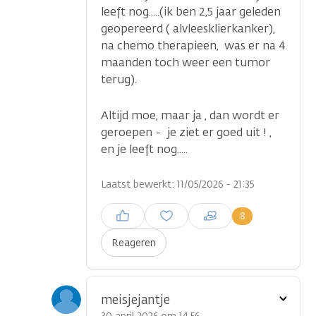
leeft nog.....(ik ben 2,5 jaar geleden
geopereerd ( alvleesklierkanker),
na chemo therapieen, was er na 4
maanden toch weer een tumor
terug).
Altijd moe, maar ja , dan wordt er
geroepen - je ziet er goed uit ! ,
en je leeft nog.....
Laatst bewerkt: 11/05/2026 - 21:35
Inloggen om een reactie te
8
plaatsen
Reageren
Toon
meisjejantje