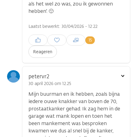
als het wel zo was, zou ik gewonnen
hebben'. 🙂
Laatst bewerkt: 30/04/2026 - 12:22
Inloggen om een reactie te
15
plaatsen
Reageren
Toon
petervr2
optie
30 april 2026 om 12.25
Mijn buurman en ik hebben, zoals bijna
iedere ouwe knakker van boven de 70,
prostaatkanker gehad. Ik zag hem in de
garage wat mank lopen en toen het
been mankement was besproken
kwamen we dus al snel bij de kanker,