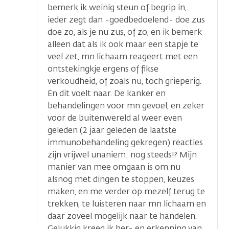
bemerk ik weinig steun of begrip in,
ieder zegt dan -goedbedoelend- doe zus
doe zo, als je nu zus, of zo, en ik bemerk
alleen dat als ik ook maar een stapje te
veel zet, mn lichaam reageert met een
ontstekingkje ergens of fikse
verkoudheid, of zoals nu, toch grieperig.
En dit voelt naar. De kanker en
behandelingen voor mn gevoel, en zeker
voor de buitenwereld al weer even
geleden (2 jaar geleden de laatste
immunobehandeling gekregen) reacties
zijn vrijwel unaniem: nog steeds!? Mijn
manier van mee omgaan is om nu
alsnog met dingen te stoppen, keuzes
maken, en me verder op mezelf terug te
trekken, te luisteren naar mn lichaam en
daar zoveel mogelijk naar te handelen.
Gelukkig kreeg ik her- en erkenning van