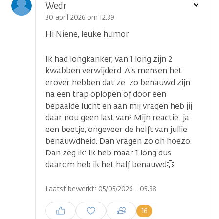
Toon
Wedr
optie
30 april 2026 om 12.39
Hi Niene, leuke humor
Ik had longkanker, van 1 long zijn 2
kwabben verwijderd. Als mensen het
erover hebben dat ze zo benauwd zijn
na een trap oplopen of door een
bepaalde lucht en aan mij vragen heb jij
daar nou geen last van? Mijn reactie: ja
een beetje, ongeveer de helft van jullie
benauwdheid. Dan vragen zo oh hoezo.
Dan zeg ik: Ik heb maar 1 long dus
daarom heb ik het half benauwd🤭
Laatst bewerkt: 05/05/2026 - 05:38
Inloggen om een reactie te
16
plaatsen