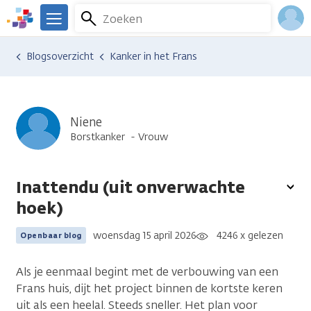
Overslaan
Zoeken
Menu
en
We
naar
zijn
Inlo
Ervaringen van anderen
Blogsoverzicht
Kanker in het Frans
de
er
Acco
inhoud
voor
gaan
je.
Kanker.nl
Niene
Borstkanker
Vrouw
Inattendu (uit onverwachte
To
hoek)
opt
woensdag 15 april 2026
4246 x gelezen
Openbaar blog
Als je eenmaal begint met de verbouwing van een
Frans huis, dijt het project binnen de kortste keren
uit als een heelal. Steeds sneller. Het plan voor