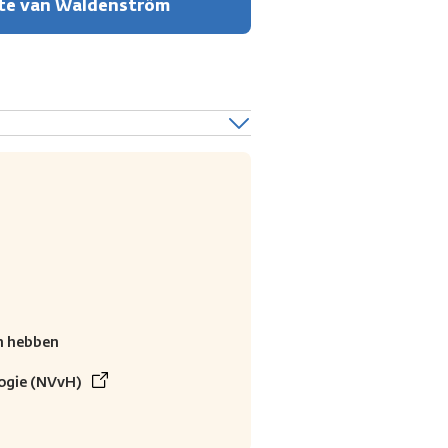
kte van Waldenström
m hebben
ogie (NVvH)