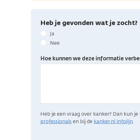
Heb je gevonden wat je zocht?
Geef
Ja
kanker.nl
Nee
feedback:
Heb
Hoe kunnen we deze informatie verbe
je
gevonden
wat
je
zocht?
Heb je een vraag over kanker? Dan kun je 
professionals
en bij de
kanker.nl infolijn
.