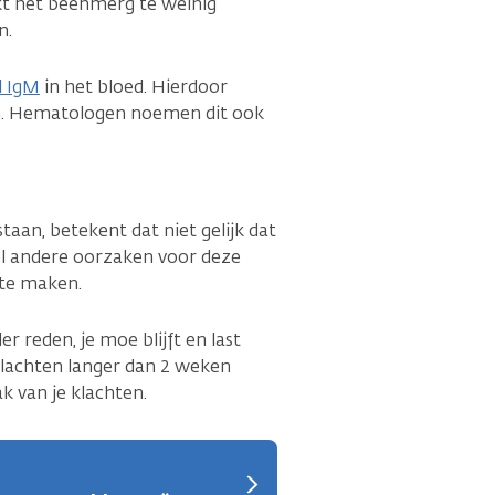
kt het beenmerg te weinig
n.
l IgM
in het bloed. Hierdoor
ten. Hematologen noemen dit ook
taan, betekent dat niet gelijk dat
eel andere oorzaken voor deze
 te maken.
der reden, je moe blijft en last
 klachten langer dan 2 weken
 van je klachten.