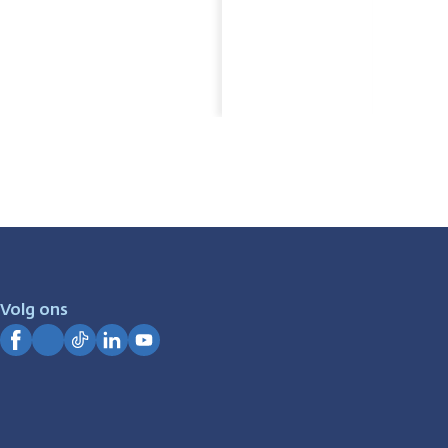
Volg ons
Facebook
Instagram
TikTok
LinkedIn
YouTube