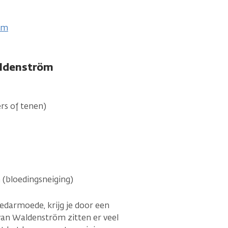
öm
aldenström
rs of tenen)
 (bloedingsneiging)
edarmoede, krijg je door een
 van Waldenström zitten er veel