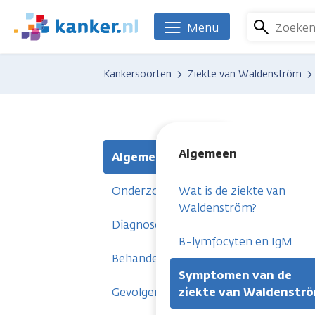
Overslaan
en
Zoeke
Menu
We
naar
zijn
de
er
Kankersoorten
Ziekte van Waldenström
inhoud
voor
gaan
je.
Kanker.nl
Algemeen
Algemeen
Onderzoeken
Wat is de ziekte van
Waldenström?
Diagnose
B-lymfocyten en IgM
Behandelingen
Symptomen van de
Gevolgen
ziekte van Waldenstr