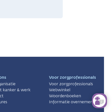
ons
Voor zorgprofessionals
anisatie
Voor zorgprofessionals
ct kanker & werk
Webwinkel
ct
Woordenboeken
ures
Informatie overnemen