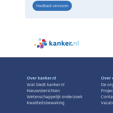
We
zijn
er
voor
je.
Kanker.nl
Over kanker.nl
Over 
Wat biedt kanker.nl
De org
Nieuwsberichten
Proje
Wetenschappelijk onderzoek
Conta
Kwaliteitsbewaking
Vacat