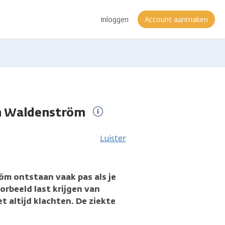
Inloggen
Account aanmaken
n Waldenström
Meer
informatie
Luister
öm ontstaan vaak pas als je
oorbeeld last krijgen van
t altijd klachten. De ziekte