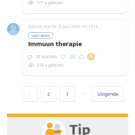
177 x gelezen
laatste reactie 25 juni 2026 om 10.14
Login vereist
Immuun therapie
Inloggen om een
18 reacties
1
reactie te plaatsen
376 x gelezen
…
1
2
3
Volgende