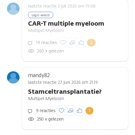
laatste reactie 2 juli 2026 om 19.08
Login vereist
CAR-T multiple myeloom
Multipel Myeloom
Inloggen om een
19 reacties
2
reactie te plaatsen
260 x gelezen
mandy82
laatste reactie 27 juni 2026 om 21.19
Stamceltransplantatie?
Multipel Myeloom
Inloggen om een
9 reacties
1
reactie te plaatsen
250 x gelezen