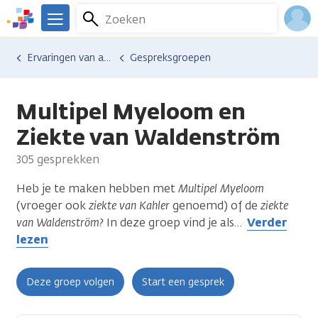
Overslaan
Zoeken
Menu
en
We
naar
zijn
Inlo
Ervaringen van anderen
Gespreksgroepen
de
er
Acco
inhoud
voor
gaan
je.
Multipel Myeloom en
Kanker.nl
Ziekte van Waldenström
305 gesprekken
Heb je te maken hebben met
Multipel Myeloom
(vroeger ook
ziekte van Kahler
genoemd) of de
ziekte
van Waldenström?
In deze groep vind je als
…
Verder
lezen
Deze groep volgen
Start een gesprek