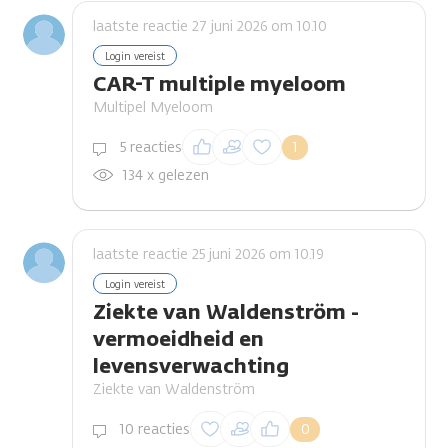
laatste reactie 27 juni 2026 om 10.10
Login vereist
CAR-T multiple myeloom
Multipel Myeloom
Inloggen om een
5 reacties
1
reactie te plaatsen
134 x gelezen
laatste reactie 25 juni 2026 om 10.19
Login vereist
Ziekte van Waldenström -
vermoeidheid en
levensverwachting
Ziekte van Waldenström
Inloggen om een
10 reacties
0
reactie te plaatsen