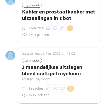
Login vereist
Kahler en prostaatkanker met
uitzaaiingen in t bot
Inloggen om een
2 reacties
1
reactie te plaatsen
125 x gelezen
laatste reactie 7 juli 2026 om 18.02
Login vereist
3 maandelijkse uitslagen
bloed multipel myeloom
Multipel Myeloom
Inloggen om een
8 reacties
6
reactie te plaatsen
150 x gelezen