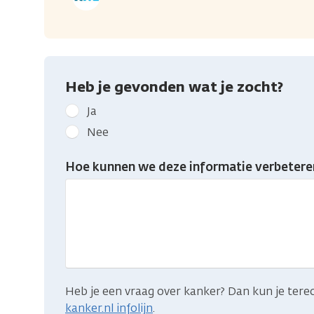
Heb je gevonden wat je zocht?
Geef
Ja
kanker.nl
Nee
feedback:
Heb
Hoe kunnen we deze informatie verbetere
je
gevonden
wat
je
zocht?
Heb je een vraag over kanker? Dan kun je tere
kanker.nl infolijn
.