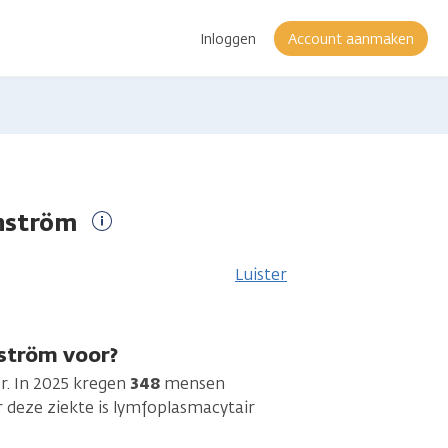
Inloggen
Account aanmaken
enström
Meer
informatie
Luister
ström voor?
r. In 2025 kregen
348
mensen
deze ziekte is lymfoplasmacytair