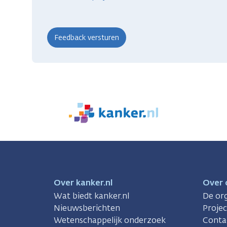
We
zijn
er
voor
je.
Kanker.nl
Over kanker.nl
Over 
Wat biedt kanker.nl
De org
Nieuwsberichten
Proje
Wetenschappelijk onderzoek
Conta