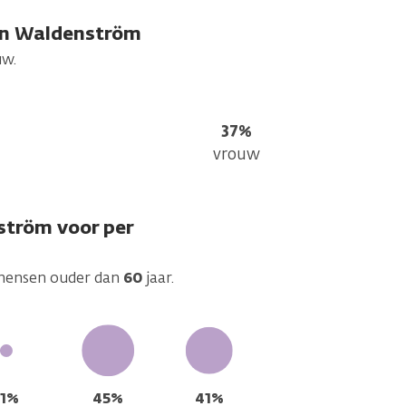
an Waldenström
uw.
37%
vrouw
ström voor per
 mensen ouder dan
60
jaar.
11%
45%
41%