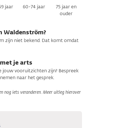
9 jaar
60-74 jaar
75 jaar en
ouder
van Waldenström?
öm zijn niet bekend. Dat komt omdat
 met je arts
oe jouw vooruitzichten zijn? Bespreek
eenemen naar het gesprek.
 nog iets veranderen. Meer uitleg hierover
s