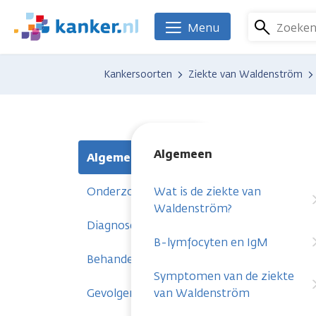
Overslaan
en
Zoeke
Menu
We
naar
zijn
de
er
Kankersoorten
Ziekte van Waldenström
inhoud
voor
gaan
je.
Kanker.nl
Algemeen
Algemeen
Onderzoeken
Wat is de ziekte van
Waldenström?
Diagnose
B-lymfocyten en IgM
Behandelingen
Symptomen van de ziekte
Gevolgen
van Waldenström