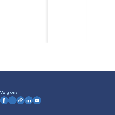
Volg ons
Facebook
Instagram
TikTok
LinkedIn
YouTube