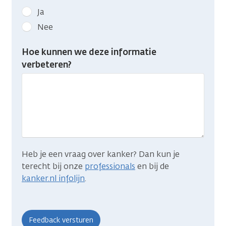
Geef
Ja
kanker.nl
Nee
feedback:
Heb
Hoe kunnen we deze informatie
je
verbeteren?
gevonden
wat
je
zocht?
Heb je een vraag over kanker? Dan kun je
terecht bij onze
professionals
en bij de
kanker.nl infolijn
.