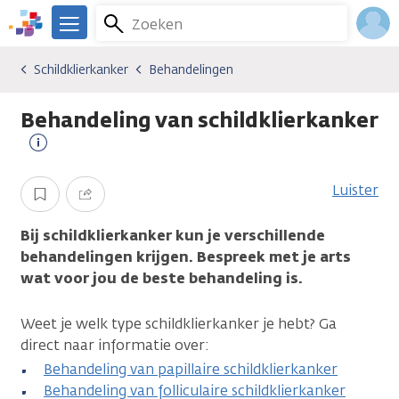
Overslaan
Zoeken
Menu
en
We
naar
zijn
Inlo
Schildklierkanker
Behandelingen
Kankersoorten
Schildklierkanker
Behandelingen
de
er
Acco
inhoud
voor
Behandeling van schildklierkanker
gaan
je.
Kanker.nl
Meer
informatie
Luister
Opslaan
Delen
Bij schildklierkanker kun je verschillende
behandelingen krijgen. Bespreek met je arts
wat voor jou de beste behandeling is.
Weet je welk type schildklierkanker je hebt? Ga
direct naar informatie over:
Behandeling van papillaire schildklierkanker
Behandeling van folliculaire schildklierkanker