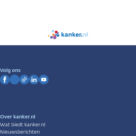
We
zijn
er
voor
je.
Volg ons
Kanker.nl
Facebook
Instagram
TikTok
LinkedIn
YouTube
Over kanker.nl
Wat biedt kanker.nl
Nieuwsberichten