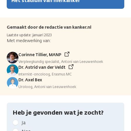
Het stadium van nierkanker
Gemaakt door de redactie van kanker.nl
Laatste update: januari 2023
Met medewerking van:
Corinne Tillier, MANP
Verpleegkundig specialist, Antoni van Leeuwenhoek
Dr. Astrid van der Veldt
Internist-oncoloog, Erasmus MC
Dr. Axel Bex
Uroloog, Antoni van Leeuwenhoek
Heb je gevonden wat je zocht?
Geef
Ja
kanker.nl