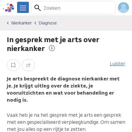
Overslaan
Zoeken
Menu
en
We
naar
zijn
Inlo
Nierkanker
Diagnose
Kankersoorten
Nierkanker
Diagnose
de
er
Acco
inhoud
voor
In gesprek met je arts over
gaan
je.
Kanker.nl
nierkanker
Meer
informatie
Luister
Opslaan
Delen
Je arts bespreekt de diagnose nierkanker met
je. Je krijgt uitleg over de ziekte, je
vooruitzichten en wat voor behandeling er
nodig is.
Vaak heb je na het gesprek met je arts een gesprek
met een gespecialiseerd verpleegkundige. Om samen
met jou alles op een rijtje te zetten.