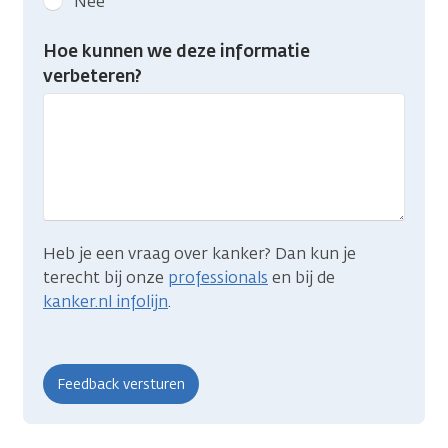
Nee
feedback:
Heb
Hoe kunnen we deze informatie
je
verbeteren?
gevonden
wat
je
zocht?
Heb je een vraag over kanker? Dan kun je
terecht bij onze
professionals
en bij de
kanker.nl infolijn
.