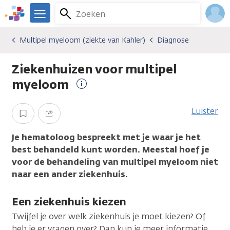
Overslaan
Zoeken
Menu
en
We
naar
zijn
Inlo
Multipel myeloom (ziekte van Kahler)
Diagnose
Kankersoorten
Multipel myeloom (ziekte van Kahler)
Diagnose
de
er
Acco
inhoud
voor
Ziekenhuizen voor multipel
gaan
je.
Kanker.nl
myeloom
Meer
informatie
Luister
Opslaan
Delen
Je hematoloog bespreekt met je waar je het
best behandeld kunt worden. Meestal hoef je
voor de behandeling van multipel myeloom niet
naar een ander ziekenhuis.
Een ziekenhuis kiezen
Twijfel je over welk ziekenhuis je moet kiezen? Of
heb je er vragen over? Dan kun je meer informatie