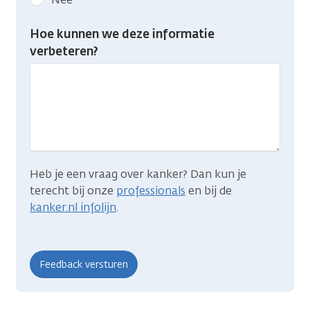
feedback:
Heb
Hoe kunnen we deze informatie
je
verbeteren?
gevonden
wat
je
zocht?
Heb je een vraag over kanker? Dan kun je
terecht bij onze
professionals
en bij de
kanker.nl infolijn
.