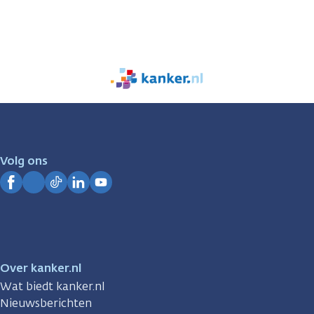
We
zijn
er
voor
je.
Volg ons
Kanker.nl
Facebook
Instagram
TikTok
LinkedIn
YouTube
Over kanker.nl
Wat biedt kanker.nl
Nieuwsberichten