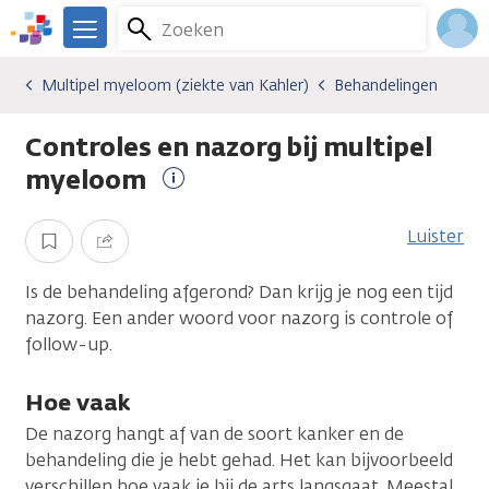
Overslaan
Zoeken
Menu
en
We
naar
zijn
Inlo
Multipel myeloom (ziekte van Kahler)
Behandelingen
Kankersoorten
Multipel myeloom (ziekte van Kahler)
Behandelingen
de
er
Acco
inhoud
voor
Controles en nazorg bij multipel
gaan
je.
Kanker.nl
myeloom
Meer
informatie
Luister
Opslaan
Delen
Is de behandeling afgerond? Dan krijg je nog een tijd
nazorg. Een ander woord voor nazorg is controle of
follow-up.
Hoe vaak
De nazorg hangt af van de soort kanker en de
behandeling die je hebt gehad. Het kan bijvoorbeeld
verschillen hoe vaak je bij de arts langsgaat. Meestal