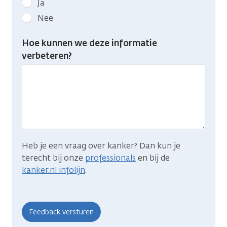
Ja
kanker.nl
Nee
feedback:
Heb
Hoe kunnen we deze informatie
je
verbeteren?
gevonden
wat
je
zocht?
Heb je een vraag over kanker? Dan kun je
terecht bij onze
professionals
en bij de
kanker.nl infolijn
.