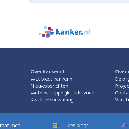
We
zijn
er
voor
je.
Kanker.nl
Over kanker.nl
Over 
Wat biedt kanker.nl
De org
Nieuwsberichten
Proje
Wetenschappelijk onderzoek
Conta
Kwaliteitsbewaking
Vacat
raat mee
Lees blogs