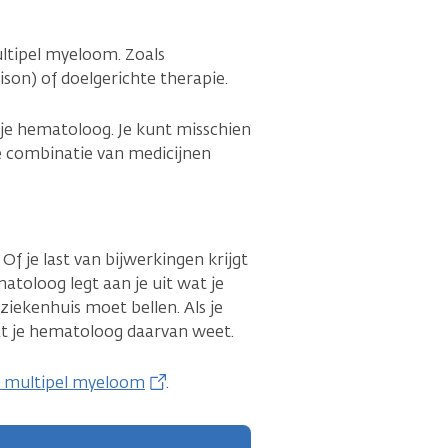
ultipel myeloom. Zoals
ison) of doelgerichte therapie.
n je hematoloog. Je kunt misschien
e combinatie van medicijnen
f je last van bijwerkingen krijgt
matoloog legt aan je uit wat je
ziekenhuis moet bellen. Als je
dat je hematoloog daarvan weet.
j multipel myeloom
.