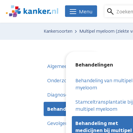
Overslaan
en
Zoeke
Menu
We
naar
zijn
de
er
Kankersoorten
Multipel myeloom (ziekte v
inhoud
voor
gaan
je.
Kanker.nl
Behandelingen
Algemeen
Onderzoeken
Behandeling van multipel
myeloom
Diagnose
Stamceltransplantatie bij
Behandelingen
multipel myeloom
Gevolgen
Behandeling met
medicijnen bij multipel