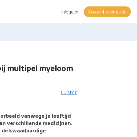
Inloggen
Account aanmaken
bij multipel myeloom
Luister
oorbeeld vanwege je leeftijd
van verschillende medicijnen.
er de kwaadaardige