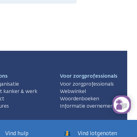
ons
Voor zorgprofessionals
anisatie
Voor zorgprofessionals
ct kanker & werk
Webwinkel
ct
Woordenboeken
ures
Informatie overnemen
Vind hulp
Vind lotgenoten