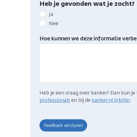
Heb je gevonden wat je zocht?
Geef
Ja
kanker.nl
Nee
feedback:
Heb
Hoe kunnen we deze informatie verbe
je
gevonden
wat
je
zocht?
Heb je een vraag over kanker? Dan kun je 
professionals
en bij de
kanker.nl infolijn
.