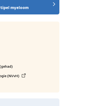
ltipel myeloom
(gehad)
ogie (NVvH)