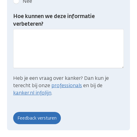
Nee
feedback:
Heb
Hoe kunnen we deze informatie
je
verbeteren?
gevonden
wat
je
zocht?
Heb je een vraag over kanker? Dan kun je
terecht bij onze
professionals
en bij de
kanker.nl infolijn
.