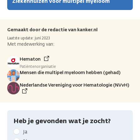
Ziekenhuizen voor multipel myeloom
Gemaakt door de redactie van kanker.nl
Laatste update: juni 2023
Met medewerking van:
Hematon
Patiëntenorganisatie
Mensen die multipel myeloom hebben (gehad)
Nederlandse Vereniging voor Hematologie (NVvH)
Heb je gevonden wat je zocht?
Geef
Ja
kanker.nl