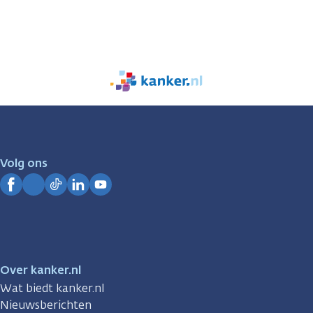
We
zijn
er
voor
je.
Volg ons
Kanker.nl
Facebook
Instagram
TikTok
LinkedIn
YouTube
Over kanker.nl
Wat biedt kanker.nl
Nieuwsberichten