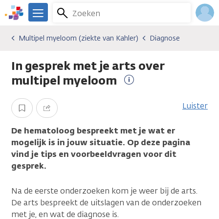
Overslaan
Zoeken
Menu
en
We
naar
zijn
Inlo
Multipel myeloom (ziekte van Kahler)
Diagnose
Kankersoorten
Multipel myeloom (ziekte van Kahler)
Diagnose
de
er
Acco
inhoud
voor
In gesprek met je arts over
gaan
je.
Kanker.nl
multipel myeloom
Meer
informatie
Luister
Opslaan
Delen
De hematoloog bespreekt met je wat er
mogelijk is in jouw situatie. Op deze pagina
vind je tips en voorbeeldvragen voor dit
gesprek.
Na de eerste onderzoeken kom je weer bij de arts.
De arts bespreekt de uitslagen van de onderzoeken
met je, en wat de diagnose is.