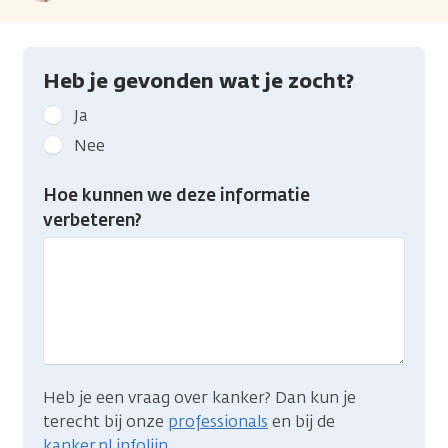
Heb je gevonden wat je zocht?
Geef
Ja
kanker.nl
Nee
feedback:
Heb
Hoe kunnen we deze informatie
je
verbeteren?
gevonden
wat
je
zocht?
Heb je een vraag over kanker? Dan kun je
terecht bij onze
professionals
en bij de
kanker.nl infolijn
.