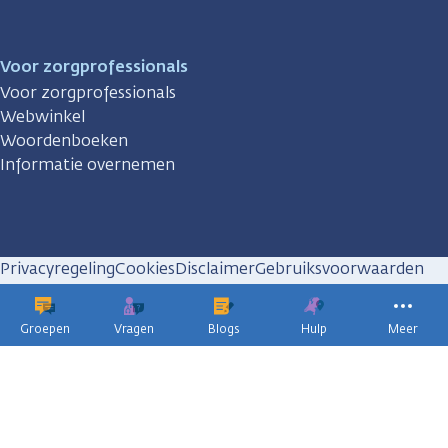
Voor zorgprofessionals
Voor zorgprofessionals
Webwinkel
Woordenboeken
Informatie overnemen
Privacyregeling
Cookies
Disclaimer
Gebruiksvoorwaarden
Huisregels
Groepen
Vragen
Blogs
Hulp
Meer
KWF
kankerbestrijding