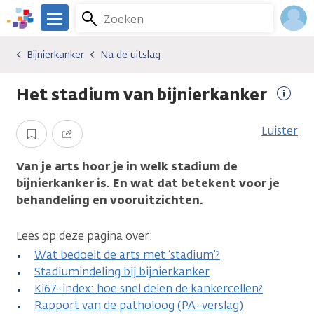
Overslaan
Zoeken
Menu
en
We
naar
zijn
Inlo
Bijnierkanker
Na de uitslag
Kankersoorten
Bijnierkanker
Na de uitslag
de
er
Acco
inhoud
voor
Het stadium van bijnierkanker
gaan
je.
Meer
Kanker.nl
infor
Luister
Opslaan
Delen
Van je arts hoor je in welk stadium de
bijnierkanker is. En wat dat betekent voor je
behandeling en vooruitzichten.
Lees op deze pagina over:
Wat bedoelt de arts met ‘stadium’?
Stadiumindeling bij bijnierkanker
Ki67-index: hoe snel delen de kankercellen?
Rapport van de patholoog (PA-verslag)