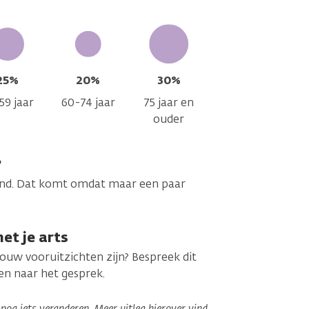
25%
20%
30%
59 jaar
60-74 jaar
75 jaar en
ouder
?
ekend. Dat komt omdat maar een paar
et je arts
jouw vooruitzichten zijn? Bespreek dit
en naar het gesprek.
og iets veranderen. Meer uitleg hierover vind