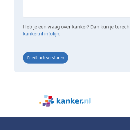
je
zocht?
Heb je een vraag over kanker? Dan kun je terech
kanker.nl infolijn
.
We
zijn
er
voor