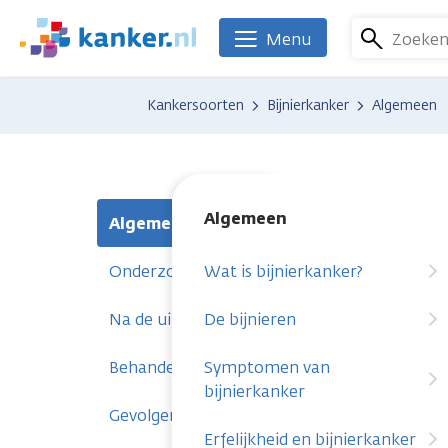
Overslaan
en
Zoeke
Menu
We
naar
zijn
de
er
Kankersoorten
Bijnierkanker
Algemeen
inhoud
voor
gaan
je.
Kanker.nl
Algemeen
Algemeen
Onderzoeken
Wat is bijnierkanker?
Na de uitslag
De bijnieren
Behandelingen
Symptomen van
bijnierkanker
Gevolgen
Erfelijkheid en bijnierkanker