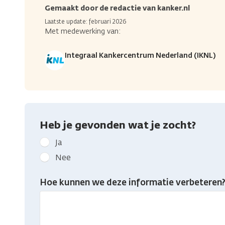
Gemaakt door de redactie van kanker.nl
Laatste update: februari 2026
Met medewerking van:
Integraal Kankercentrum Nederland (IKNL)
Heb je gevonden wat je zocht?
Geef
Ja
kanker.nl
Nee
feedback:
Heb
Hoe kunnen we deze informatie verbeteren
je
gevonden
wat