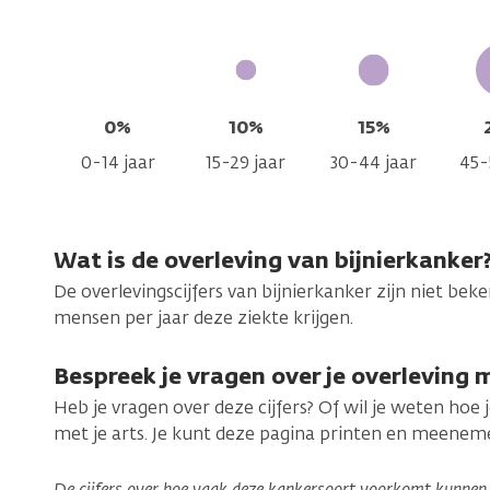
0%
10%
15%
0-14 jaar
15-29 jaar
30-44 jaar
45-
Wat is de overleving van bijnierkanker
De overlevingscijfers van bijnierkanker zijn niet b
mensen per jaar deze ziekte krijgen.
Bespreek je vragen over je overleving m
Heb je vragen over deze cijfers? Of wil je weten hoe 
met je arts. Je kunt deze pagina printen en meenem
De cijfers over hoe vaak deze kankersoort voorkomt kunnen n