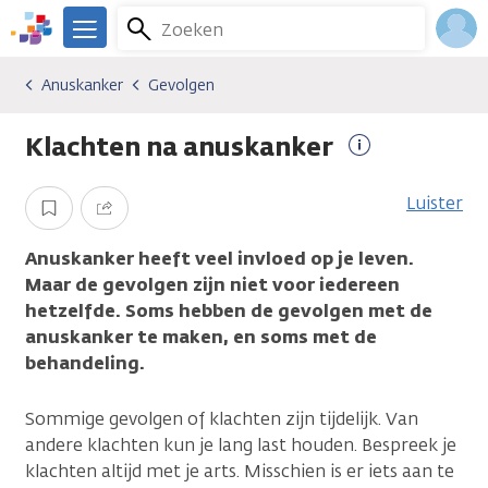
Overslaan
Zoeken
Menu
en
We
naar
zijn
Inlo
Anuskanker
Gevolgen
Kankersoorten
Anuskanker
Gevolgen
de
er
Acco
inhoud
voor
Klachten na anuskanker
gaan
je.
Meer
Kanker.nl
informatie
Luister
Opslaan
Delen
Anuskanker heeft veel invloed op je leven.
Maar de gevolgen zijn niet voor iedereen
hetzelfde. Soms hebben de gevolgen met de
anuskanker te maken, en soms met de
behandeling.
Sommige gevolgen of klachten zijn tijdelijk. Van
andere klachten kun je lang last houden. Bespreek je
klachten altijd met je arts. Misschien is er iets aan te