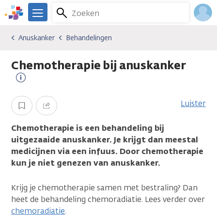
Overslaan
Zoeken
Menu
en
We
naar
zijn
Inlo
Anuskanker
Behandelingen
Kankersoorten
Anuskanker
Behandelingen
de
er
Acco
inhoud
voor
Chemotherapie bij anuskanker
gaan
je.
Kanker.nl
Meer
informatie
Luister
Opslaan
Delen
Chemotherapie is een behandeling bij
uitgezaaide anuskanker. Je krijgt dan meestal
medicijnen via een infuus. Door chemotherapie
kun je niet genezen van anuskanker.
Krijg je chemotherapie samen met bestraling? Dan
heet de behandeling chemoradiatie. Lees verder over
chemoradiatie
.