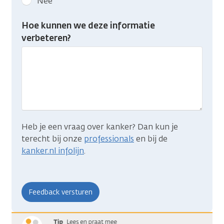
Nee
feedback:
Heb
Hoe kunnen we deze informatie
je
verbeteren?
gevonden
wat
je
zocht?
Heb je een vraag over kanker? Dan kun je
terecht bij onze
professionals
en bij de
kanker.nl infolijn
.