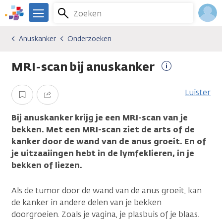
Overslaan
Zoeken
Menu
en
We
naar
zijn
Inlo
Anuskanker
Onderzoeken
Kankersoorten
Anuskanker
Onderzoeken
de
er
Acco
inhoud
voor
MRI-scan bij anuskanker
gaan
je.
Meer
Kanker.nl
informatie
Luister
Opslaan
Delen
Bij anuskanker krijg je een MRI-scan van je
bekken. Met een MRI-scan ziet de arts of de
kanker door de wand van de anus groeit. En of
je uitzaaiingen hebt in de lymfeklieren, in je
bekken of liezen.
Als de tumor door de wand van de anus groeit, kan
de kanker in andere delen van je bekken
doorgroeien. Zoals je vagina, je plasbuis of je blaas.