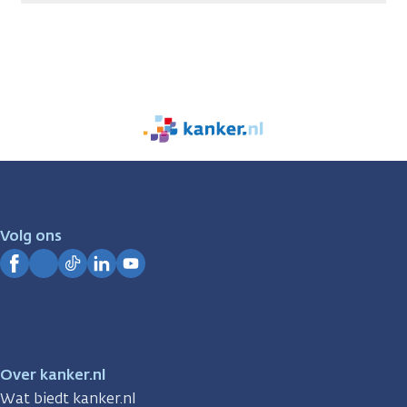
We
zijn
er
voor
je.
Volg ons
Kanker.nl
Facebook
Instagram
TikTok
LinkedIn
YouTube
Over kanker.nl
Wat biedt kanker.nl