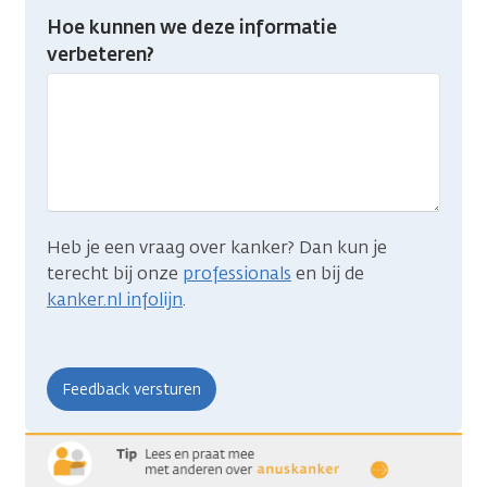
Heb
Hoe kunnen we deze informatie
je
verbeteren?
gevonden
wat
je
zocht?
Heb je een vraag over kanker? Dan kun je
terecht bij onze
professionals
en bij de
kanker.nl infolijn
.