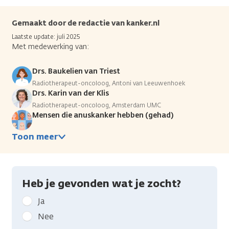
Gemaakt door de redactie van kanker.nl
Laatste update: juli 2025
Met medewerking van:
Drs. Baukelien van Triest
Radiotherapeut-oncoloog, Antoni van Leeuwenhoek
Drs. Karin van der Klis
Radiotherapeut-oncoloog, Amsterdam UMC
Mensen die anuskanker hebben (gehad)
Toon meer
Heb je gevonden wat je zocht?
Geef
Ja
kanker.nl
Nee
feedback: