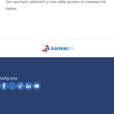
Een sportarts adviseert u over veilig sporten en bewegen bij
kanker.
We
zijn
er
voor
je.
Volg ons
Kanker.nl
Facebook
Instagram
TikTok
LinkedIn
YouTube