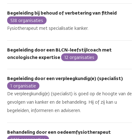
Begeleiding bij behoud of verbetering van fitheid
538 organisaties
Fysiotherapeut met specialisatie kanker.
Begeleiding door een BLCN-leefstijlcoach met
oncologische expertise
12 organisaties
Begeleiding door een verpleegkundig(e) (specialist)
1 organisatie
De verpleegkundig(e) (specialist) is goed op de hoogte van de
gevolgen van kanker en de behandeling. Hij of zij kan u
begeleiden, informeren en adviseren.
Behandeling door een oedeemfysiotherapeut