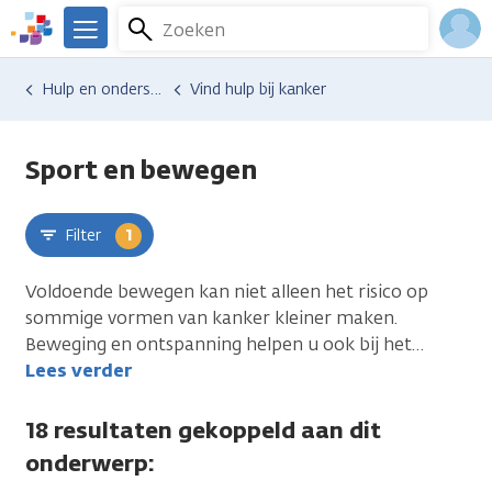
Overslaan
Zoeken
Menu
en
We
naar
zijn
Inlo
Hulp en ondersteuning
Vind hulp bij kanker
uleer
de
er
Acco
inhoud
voor
gaan
je.
Sport en bewegen
Kanker.nl
Filter
1
Voldoende bewegen kan niet alleen het risico op
sommige vormen van kanker kleiner maken.
Beweging en ontspanning helpen u ook bij het
…
Lees verder
18 resultaten gekoppeld aan dit
onderwerp: