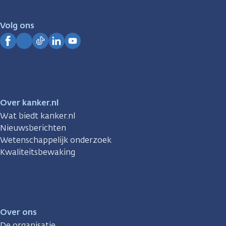
voor
je.
Volg ons
Kanker.nl
Facebook
Instagram
TikTok
LinkedIn
YouTube
Over kanker.nl
Wat biedt kanker.nl
Nieuwsberichten
Wetenschappelijk onderzoek
Kwaliteitsbewaking
Over ons
De organisatie