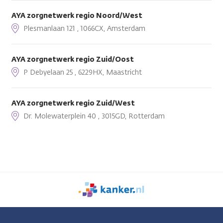
AYA zorgnetwerk regio Noord/West
Plesmanlaan 121 , 1066CX, Amsterdam
AYA zorgnetwerk regio Zuid/Oost
P Debyelaan 25 , 6229HX, Maastricht
AYA zorgnetwerk regio Zuid/West
Dr. Molewaterplein 40 , 3015GD, Rotterdam
We
zijn
er