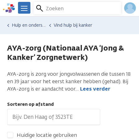
Overslaan
Zoeken
Menu
en
We
naar
zijn
Inlo
Hulp en ondersteuning
Vind hulp bij kanker
de
er
Acco
inhoud
voor
gaan
je.
AYA-zorg (Nationaal AYA ‘Jong &
Kanker.nl
Kanker’ Zorgnetwerk)
AYA-zorg is zorg voor jongvolwassenen die tussen 18
en 39 jaar voor het eerst kanker hebben (gehad). Bij
AYA-zorg is er aandacht voor
…
Lees verder
Sorteren op afstand
Huidige locatie gebruiken