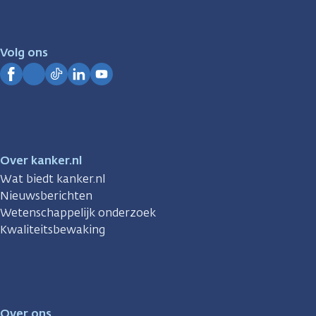
er
voor
je.
Volg ons
Kanker.nl
Facebook
Instagram
TikTok
LinkedIn
YouTube
Over kanker.nl
Wat biedt kanker.nl
Nieuwsberichten
Wetenschappelijk onderzoek
Kwaliteitsbewaking
Over ons