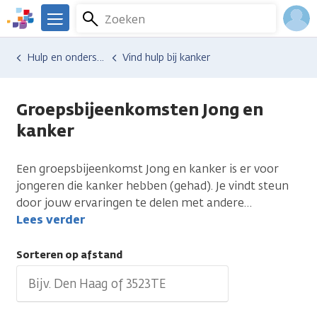
Overslaan
Zoeken
Menu
en
We
naar
zijn
Inlo
Hulp en ondersteuning
Vind hulp bij kanker
de
er
Acco
inhoud
voor
gaan
je.
Groepsbijeenkomsten Jong en
Kanker.nl
kanker
Een groepsbijeenkomst Jong en kanker is er voor
jongeren die kanker hebben (gehad). Je vindt steun
door jouw ervaringen te delen met andere
…
Lees verder
Sorteren op afstand