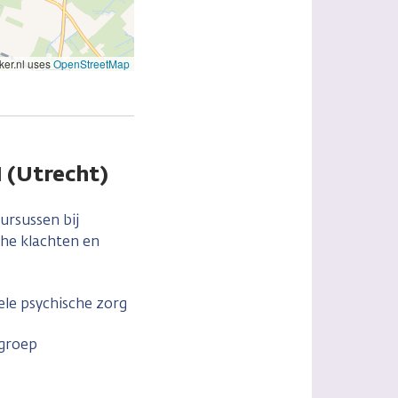
er.nl uses
OpenStreetMap
I (Utrecht)
ursussen bij
che klachten en
ele psychische zorg
groep