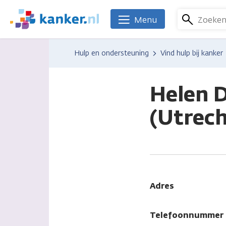
Overslaan
en
Zoeke
Menu
We
naar
zijn
de
er
Hulp en ondersteuning
Vind hulp bij kanker
inhoud
voor
gaan
je.
Kanker.nl
Helen D
(Utrech
Adres
Telefoonnummer