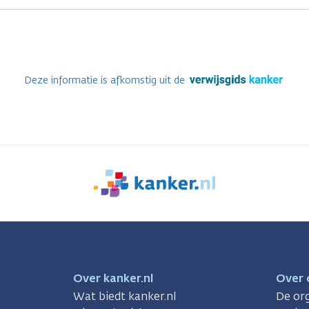
Deze informatie is afkomstig uit de
We
zijn
er
voor
je.
Kanker.nl
Over kanker.nl
Over 
Wat biedt kanker.nl
De org