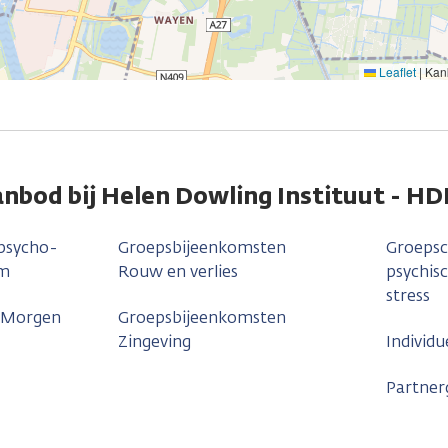
Leaflet
|
Kank
nbod bij Helen Dowling Instituut - HD
 psycho-
Groepsbijeenkomsten
Groepsc
um
Rouw en verlies
psychis
stress
 Morgen
Groepsbijeenkomsten
Zingeving
Individu
Partner