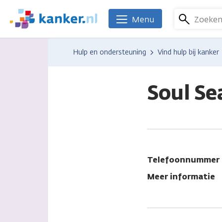
Overslaan
en
Zoeke
Menu
We
naar
zijn
de
er
Hulp en ondersteuning
Vind hulp bij kanker
inhoud
voor
gaan
je.
Kanker.nl
Soul Se
Telefoonnummer
Meer informatie