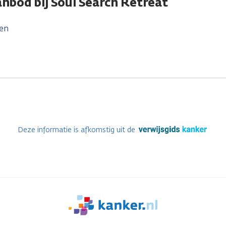
nbod bij Soul Search Retreat
en
Deze informatie is afkomstig uit de
We
zijn