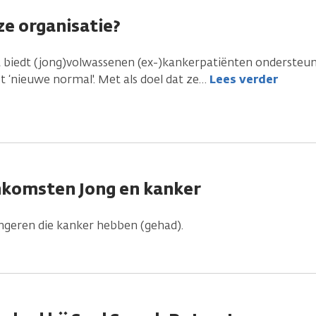
e organisatie?
t biedt (jong)volwassenen (ex-)kankerpatiënten ondersteu
t ‘nieuwe normal'. Met als doel dat ze
…
Lees verder
nkomsten Jong en kanker
geren die kanker hebben (gehad).