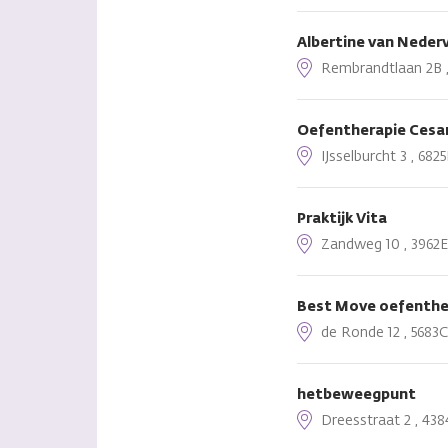
Albertine van Neder
Rembrandtlaan 2B , 
Oefentherapie Cesar
IJsselburcht 3 , 68
Praktijk Vita
Zandweg 10 , 3962EC
Best Move oefenthe
de Ronde 12 , 5683C
hetbeweegpunt
Dreesstraat 2 , 438