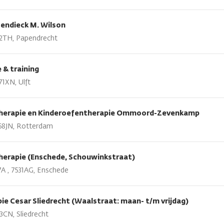
endieck M. Wilson
52TH, Papendrecht
& training
1XN, Ulft
ntherapie en Kinderoefentherapie Ommoord-Zevenkamp
68JN, Rotterdam
therapie (Enschede, Schouwinkstraat)
A , 7531AG, Enschede
ie Cesar Sliedrecht (Waalstraat: maan- t/m vrijdag)
3CN, Sliedrecht