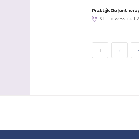
Praktijk Oefentherap
S.L. Louwesstraat 2
1
2