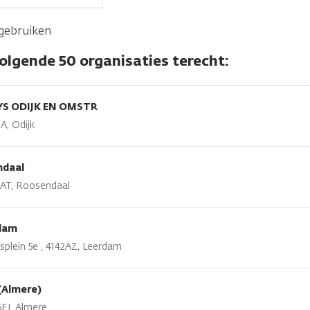
 gebruiken
volgende 50 organisaties terecht:
S ODIJK EN OMSTR
A, Odijk
ndaal
7AT, Roosendaal
dam
lein 5e , 4142AZ, Leerdam
(Almere)
EJ, Almere