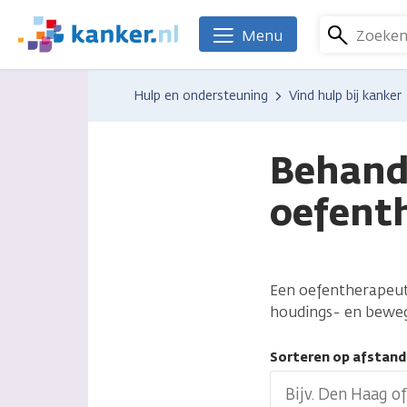
Overslaan
en
Zoeke
Menu
We
naar
zijn
de
er
Hulp en ondersteuning
Vind hulp bij kanker
inhoud
voor
gaan
je.
Kanker.nl
Behand
oefent
Een oefentherapeut 
houdings- en beweg
Sorteren op afstand