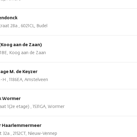
endonck
raat 28a , 6021CL, Budel
(Koog aan de Zaan)
541BE, Koog aan de Zaan
age M. de Keyzer
H , 1186EA, Amstelveen
jk Wormer
aat 1(2e etage) , 1531GA, Wormer
ar Haarlemmermeer
t 32a , 2152CT, Nieuw-Vennep