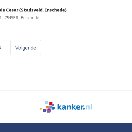
ie Cesar (Stadsveld, Enschede)
1 , 7545ER, Enschede
3
Volgende
We
zijn
er
voor