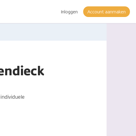
Inloggen
Account aanmaken
endieck
individuele