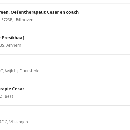
veen, Oefentherapeut Cesar en coach
3723BJ, Bilthoven
 Presikhaaf
25BS, Arnhem
, Wijk bij Duurstede
rapie Cesar
Z, Best
4DC, Vlissingen