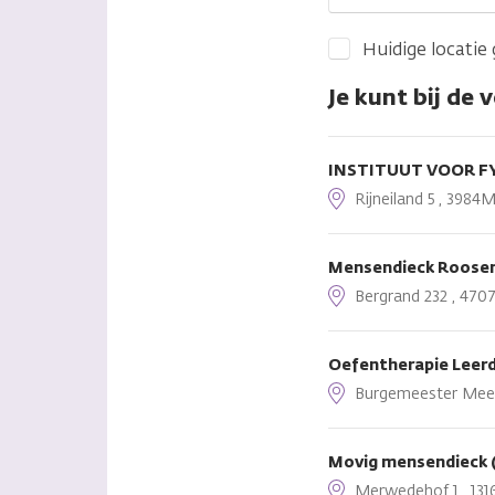
Huidige locatie
Je kunt bij de 
INSTITUUT VOOR FY
Rijneiland 5 , 3984M
Mensendieck Roose
Bergrand 232 , 470
Oefentherapie Leer
Burgemeester Meesp
Movig mensendieck 
Merwedehof 1 , 1316