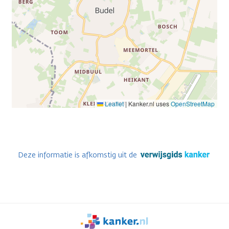
Leaflet
|
Kanker.nl uses
OpenStreetMap
Deze informatie is afkomstig uit de
We