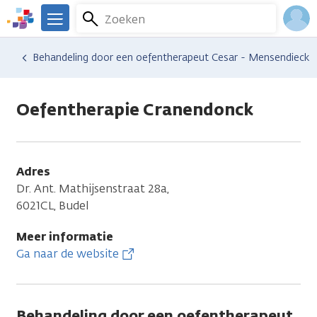
Overslaan
Zoeken
Menu
en
We
naar
zijn
Inlo
Hulp en ondersteuning
Vind hulp bij kanker
Behandeling door een oefentherapeut Cesar - Mensendieck
de
er
Acco
inhoud
voor
gaan
je.
Oefentherapie Cranendonck
Kanker.nl
Adres
Dr. Ant. Mathijsenstraat 28a,
6021CL, Budel
Meer informatie
Ga naar de website
Behandeling door een oefentherapeut