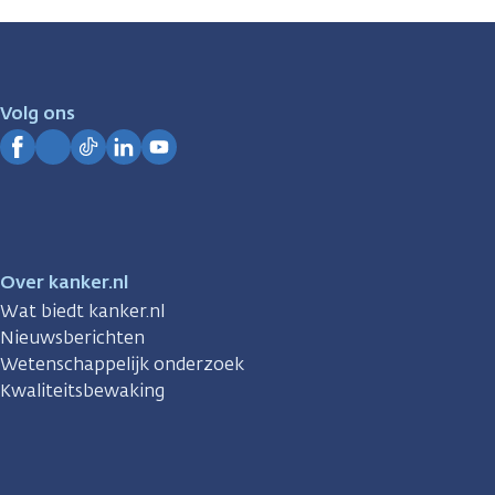
zijn
er
voor
je.
Volg ons
Kanker.nl
Facebook
Instagram
TikTok
LinkedIn
YouTube
Over kanker.nl
Wat biedt kanker.nl
Nieuwsberichten
Wetenschappelijk onderzoek
Kwaliteitsbewaking