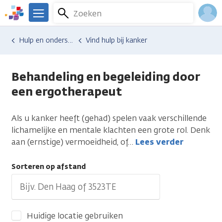
Overslaan
Zoeken
Menu
en
We
naar
zijn
Inlo
Hulp en ondersteuning
Vind hulp bij kanker
de
er
Acco
inhoud
voor
gaan
je.
Behandeling en begeleiding door
Kanker.nl
een ergotherapeut
Als u kanker heeft (gehad) spelen vaak verschillende
lichamelijke en mentale klachten een grote rol. Denk
aan (ernstige) vermoeidheid, of
…
Lees verder
Sorteren op afstand
Huidige locatie gebruiken