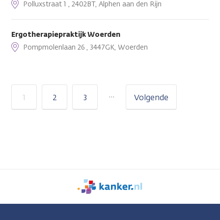
Polluxstraat 1 , 2402BT, Alphen aan den Rijn
Ergotherapiepraktijk Woerden
Pompmolenlaan 26 , 3447GK, Woerden
…
1
2
3
Volgende
We
zijn
er