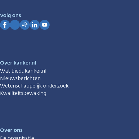
voor
je.
Volg ons
Kanker.nl
Facebook
Instagram
TikTok
LinkedIn
YouTube
Over kanker.nl
Wat biedt kanker.nl
Nieuwsberichten
Wetenschappelijk onderzoek
Kwaliteitsbewaking
Over ons
De organisatie