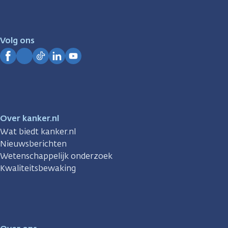
er
voor
je.
Volg ons
Kanker.nl
Facebook
Instagram
TikTok
LinkedIn
YouTube
Over kanker.nl
Wat biedt kanker.nl
Nieuwsberichten
Wetenschappelijk onderzoek
Kwaliteitsbewaking