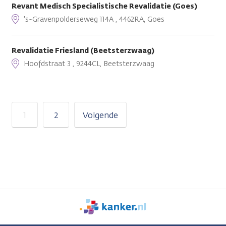
Revant Medisch Specialistische Revalidatie (Goes)
's-Gravenpolderseweg 114A , 4462RA, Goes
Revalidatie Friesland (Beetsterzwaag)
Hoofdstraat 3 , 9244CL, Beetsterzwaag
1
2
Volgende
We
zijn