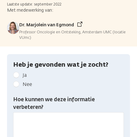
Laatste update: september 2022
Met medewerking van:
Dr. Marjolein van Egmond
Professor Oncologie en Ontsteking, Amsterdam UMC (locatie
VUmc)
Heb je gevonden wat je zocht?
Geef
Ja
kanker.nl
Nee
feedback:
Heb
Hoe kunnen we deze informatie
je
verbeteren?
gevonden
wat
je
zocht?