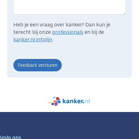
Heb je een vraag over kanker? Dan kun je
terecht bij onze
professionals
en bij de
kanker.nl infolijn
.
We
zijn
er
voor
je.
Volg ons