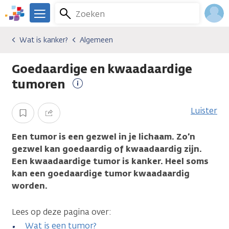
Overslaan
Zoeken
Menu
en
We
naar
zijn
Inlo
Wat is kanker?
Algemeen
Algemene onderwerpen
Wat is kanker?
Algemeen
de
er
Acco
inhoud
voor
Goedaardige en kwaadaardige
gaan
je.
Kanker.nl
tumoren
Meer
informatie
Luister
Opslaan
Delen
Een tumor is een gezwel in je lichaam. Zo’n
gezwel kan goedaardig of kwaadaardig zijn.
Een kwaadaardige tumor is kanker. Heel soms
kan een goedaardige tumor kwaadaardig
worden.
Lees op deze pagina over:
Wat is een tumor?