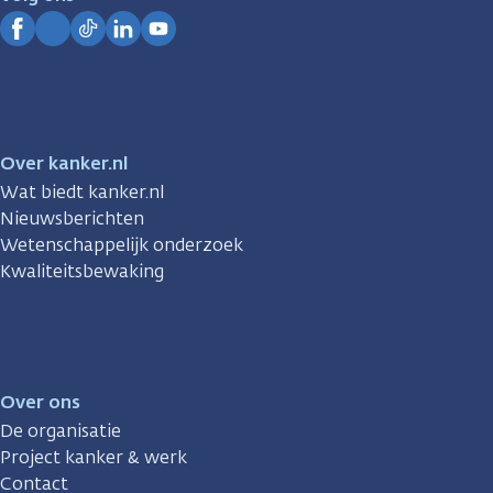
Kanker.nl
Facebook
Instagram
TikTok
LinkedIn
YouTube
Over kanker.nl
Wat biedt kanker.nl
Nieuwsberichten
Wetenschappelijk onderzoek
Kwaliteitsbewaking
Over ons
De organisatie
Project kanker & werk
Contact