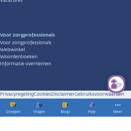
Vacatures
Voor zorgprofessionals
Voor zorgprofessionals
Webwinkel
Woordenboeken
Informatie overnemen
Privacyregeling
Cookies
Disclaimer
Gebruiksvoorwaarden
Huisregels
Groepen
Vragen
Blogs
Hulp
Meer
KWF
kankerbestrijding