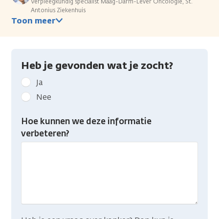
Verpleegkundig specialist Maag-Darm-Lever Oncologie, St.
Antonius Ziekenhuis
Toon meer
Heb je gevonden wat je zocht?
Geef
Ja
kanker.nl
Nee
feedback:
Heb
Hoe kunnen we deze informatie
je
verbeteren?
gevonden
wat
je
zocht?