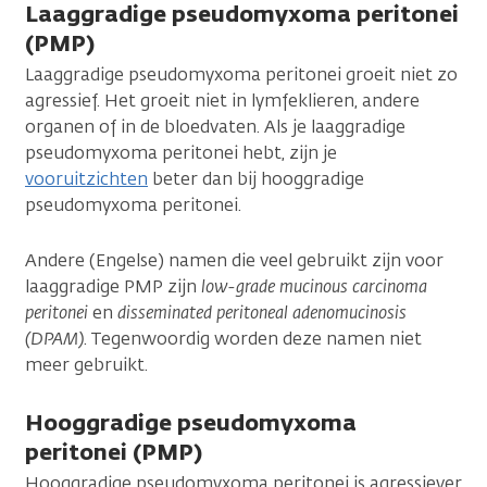
Laaggradige pseudomyxoma peritonei
(PMP)
Laaggradige pseudomyxoma peritonei groeit niet zo
agressief. Het groeit niet in lymfeklieren, andere
organen of in de bloedvaten. Als je laaggradige
pseudomyxoma peritonei hebt, zijn je
vooruitzichten
beter dan bij hooggradige
pseudomyxoma peritonei.
Andere (Engelse) namen die veel gebruikt zijn voor
laaggradige PMP zijn
low-grade mucinous carcinoma
peritonei
en
disseminated peritoneal adenomucinosis
(DPAM)
. Tegenwoordig worden deze namen niet
meer gebruikt.
Hooggradige pseudomyxoma
peritonei (PMP)
Hooggradige pseudomyxoma peritonei is agressiever