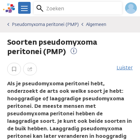
Overslaan
Zoeken
Menu
en
We
naar
zijn
Inlo
Pseudomyxoma peritonei (PMP)
Algemeen
Kankersoorten
Pseudomyxoma peritonei (PMP)
Algemeen
de
er
Acco
inhoud
voor
Soorten pseudomyxoma
gaan
je.
Kanker.nl
peritonei (PMP)
Meer
informatie
Luister
Opslaan
Delen
Als je pseudomyxoma peritonei hebt,
onderzoekt de arts ook welke soort je hebt:
hooggradige of laaggradige pseudomyxoma
peritonei. De meeste mensen met
pseudomyxoma peritonei hebben de
laaggradige soort. Je kunt ook beide soorten in
de buik hebben. Laaggradig pseudomyxoma
peritonei kan later veranderen in hooggradig