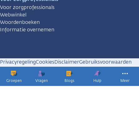
Voor zorgprofessionals
Webwinkel
Woordenboeken
Informatie overnemen
Privacyregeling
Cookies
Disclaimer
Gebruiksvoorwaarden
Huisregels
Groepen
Vragen
Blogs
Hulp
Meer
KWF
kankerbestrijding