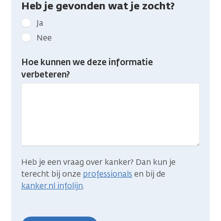
Heb je gevonden wat je zocht?
Geef
Ja
kanker.nl
Nee
feedback:
Heb
Hoe kunnen we deze informatie
je
verbeteren?
gevonden
wat
je
zocht?
Heb je een vraag over kanker? Dan kun je
terecht bij onze
professionals
en bij de
kanker.nl infolijn
.