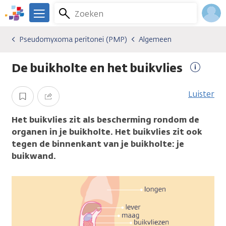
Overslaan
Zoeken
Menu
en
We
naar
zijn
Inlo
Pseudomyxoma peritonei (PMP)
Algemeen
Kankersoorten
Pseudomyxoma peritonei (PMP)
Algemeen
de
er
Acco
inhoud
voor
De buikholte en het buikvlies
gaan
je.
Meer
Kanker.nl
informa
Luister
Opslaan
Delen
Het buikvlies zit als bescherming rondom de
organen in je buikholte. Het buikvlies zit ook
tegen de binnenkant van je buikholte: je
buikwand.