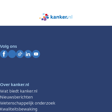
We
zijn
er
voor
je.
Volg ons
Kanker.nl
Facebook
Instagram
TikTok
LinkedIn
YouTube
Over kanker.nl
Wat biedt kanker.nl
Nieuwsberichten
Wetenschappelijk onderzoek
Kwaliteitsbewaking