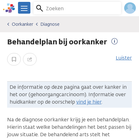
Overslaan
Zoeken
Menu
en
We
naar
zijn
Inlo
Oorkanker
Diagnose
Kankersoorten
Oorkanker
Diagnose
de
er
Acco
inhoud
voor
Behandelplan bij oorkanker
gaan
je.
Meer
Kanker.nl
informati
Luister
Opslaan
Delen
De informatie op deze pagina gaat over kanker in
het oor (gehoorgangcarcinoom). Informatie over
huidkanker op de oorschelp
vind je hier
.
Na de diagnose oorkanker krijg je een behandelplan.
Hierin staat welke behandelingen het best passen bij
jouw situatie. De behandelend arts stelt het