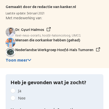
Gemaakt door de redactie van kanker.nl
Laatste update: februari 2021
Met medewerking van:
Dr. Gyuri Halmos
Keel-neus-oorarts, hoofd-halsoncoloog, UMCG
Mensen die oorkanker hebben (gehad)
Nederlandse Werkgroep Hoofd-Hals Tumoren
Toon meer
Heb je gevonden wat je zocht?
Geef
Ja
kanker.nl
Nee
feedback:
Heb