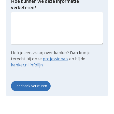
Hoe kunnen we deze informatie
je
verbeteren?
gevonden
wat
je
zocht?
Heb je een vraag over kanker? Dan kun je
terecht bij onze
professionals
en bij de
kanker.nl infolijn
.