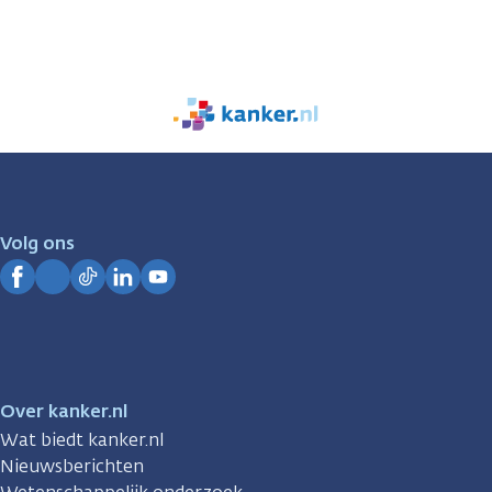
We
zijn
er
voor
je.
Volg ons
Kanker.nl
Facebook
Instagram
TikTok
LinkedIn
YouTube
Over kanker.nl
Wat biedt kanker.nl
Nieuwsberichten