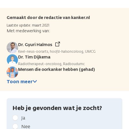
Gemaakt door de redactie van kanker.nl
Laatste update: maart 2021
Met medewerking van:
Dr. Gyuri Halmos
Keel-neus-oorarts, hoofd-halsoncoloog, UMCG
Dr. Tim Dijkema
Radiotherapeut-oncoloog, Radboudumc
Mensen die oorkanker hebben (gehad)
Toon meer
Heb je gevonden wat je zocht?
Geef
Ja
kanker.nl
Nee