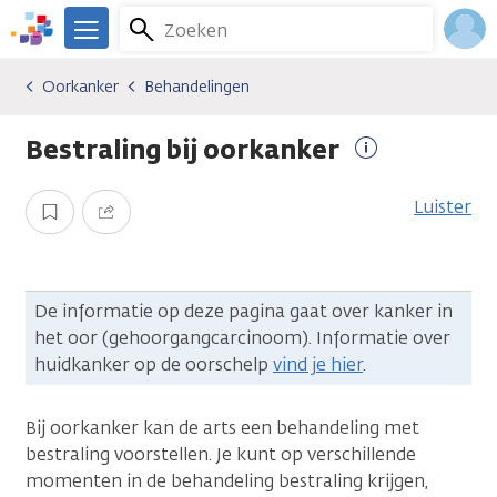
Overslaan
Zoeken
Menu
en
We
naar
zijn
Inlo
Oorkanker
Behandelingen
Kankersoorten
Oorkanker
Behandelingen
de
er
Acco
inhoud
voor
Bestraling bij oorkanker
gaan
je.
Meer
Kanker.nl
informatie
Luister
Opslaan
Delen
De informatie op deze pagina gaat over kanker in
het oor (gehoorgangcarcinoom). Informatie over
huidkanker op de oorschelp
vind je hier
.
Bij oorkanker kan de arts een behandeling met
bestraling voorstellen. Je kunt op verschillende
momenten in de behandeling bestraling krijgen,