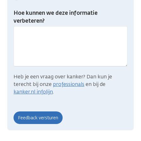
feedback:
Heb
Hoe kunnen we deze informatie
je
verbeteren?
gevonden
wat
je
zocht?
Heb je een vraag over kanker? Dan kun je
terecht bij onze
professionals
en bij de
kanker.nl infolijn
.