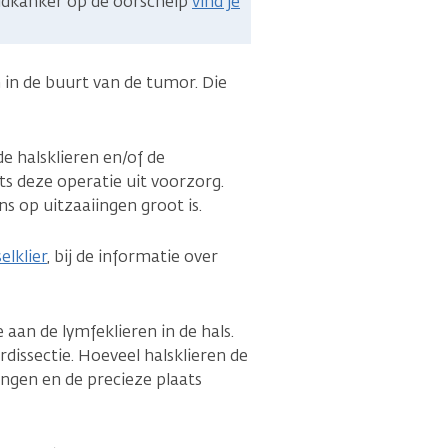
idkanker op de oorschelp
vind je
 in de buurt van de tumor. Die
de halsklieren en/of de
ts deze operatie uit voorzorg.
ns op uitzaaiingen groot is.
elklier
, bij de informatie over
aan de lymfeklieren in de hals.
dissectie. Hoeveel halsklieren de
ingen en de precieze plaats