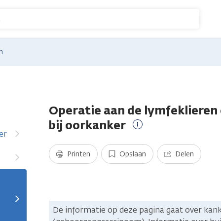
n
n
Operatie aan de lymfeklieren 
bij oorkanker
er
Meer
informatie
Printen
Opslaan
Delen
De informatie op deze pagina gaat over kank