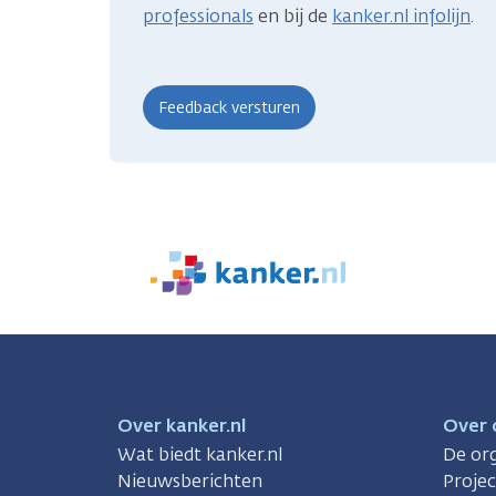
professionals
en bij de
kanker.nl infolijn
.
We
zijn
er
voor
je.
Kanker.nl
Over kanker.nl
Over 
Wat biedt kanker.nl
De org
Nieuwsberichten
Proje