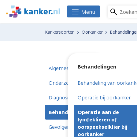
Overslaan
en
Zoeke
Menu
We
naar
zijn
de
er
Kankersoorten
Oorkanker
Behandelinge
inhoud
voor
gaan
je.
Kanker.nl
Behandelingen
Algemeen
Onderzoeken
Behandeling van oorkank
Diagnose
Operatie bij oorkanker
Behandelingen
Operatie aan de
lymfeklieren of
Gevolgen
oorspeekselklier bij
oorkanker