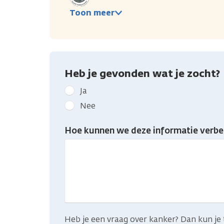
Toon meer
Heb je gevonden wat je zocht?
Geef
Ja
kanker.nl
Nee
feedback:
Heb
Hoe kunnen we deze informatie verbe
je
gevonden
wat
je
zocht?
Heb je een vraag over kanker? Dan kun je 