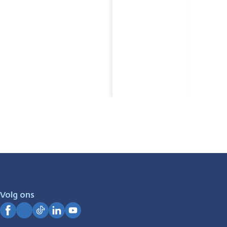
Volg ons
Facebook
Instagram
TikTok
LinkedIn
YouTube