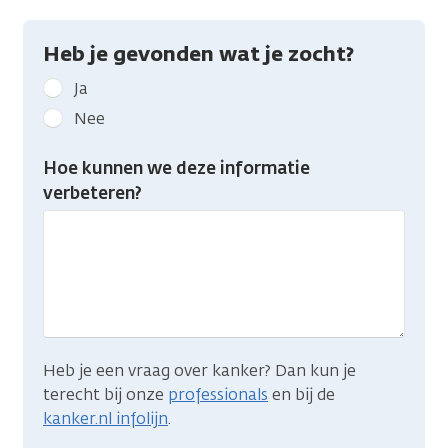
Heb je gevonden wat je zocht?
Geef
Ja
kanker.nl
Nee
feedback:
Heb
Hoe kunnen we deze informatie
je
verbeteren?
gevonden
wat
je
zocht?
Heb je een vraag over kanker? Dan kun je
terecht bij onze
professionals
en bij de
kanker.nl infolijn
.