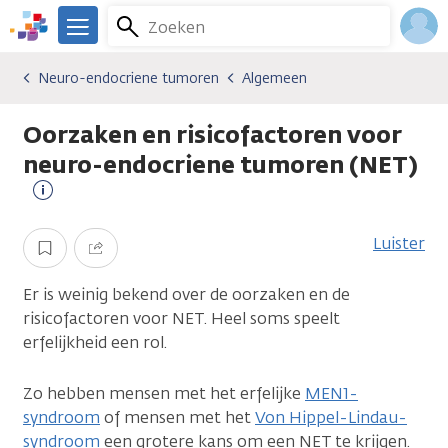
Overslaan
Zoeken
Menu
en
We
naar
zijn
Inlo
Neuro-endocriene tumoren
Algemeen
Kankersoorten
Neuro-endocriene tumoren
Algemeen
de
er
Acco
inhoud
voor
Oorzaken en risicofactoren voor
gaan
je.
Kanker.nl
neuro-endocriene tumoren (NET)
Meer
informatie
Luister
Opslaan
Delen
Er is weinig bekend over de oorzaken en de
risicofactoren voor NET. Heel soms speelt
erfelijkheid een rol.
Zo hebben mensen met het erfelijke
MEN1-
syndroom
of mensen met het
Von Hippel-Lindau-
syndroom
een grotere kans om een NET te krijgen.