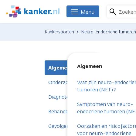
Overslaan
en
Zoeke
Menu
We
naar
zijn
de
er
Kankersoorten
Neuro-endocriene tumoren
inhoud
voor
gaan
je.
Kanker.nl
Algemeen
Algemeen
Onderzoeken
Wat zijn neuro-endocrie
tumoren (NET) ?
Diagnose
Symptomen van neuro-
Behandelingen
endocriene tumoren (NE
Gevolgen
Oorzaken en risicofactor
voor neuro-endocriene