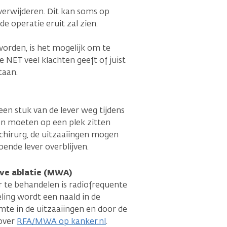
 verwijderen. Dit kan soms op
e operatie eruit zal zien.
rden, is het mogelijk om te
e NET veel klachten geeft of juist
taan.
 een stuk van de lever weg tijdens
ngen moeten op een plek zitten
hirurg, de uitzaaiingen mogen
doende lever overblijven.
ve ablatie (MWA)
r te behandelen is radiofrequente
eling wordt een naald in de
mte in de uitzaaiingen en door de
 over
RFA/MWA op kanker.nl
.