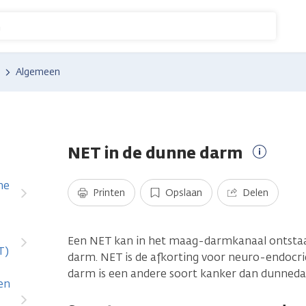
n
Algemeen
NET in de dunne darm
Meer
informat
ne
Printen
Opslaan
Delen
Een NET kan in het maag-darmkanaal ontstaan
T)
darm. NET is de afkorting voor neuro-endocr
darm is een andere soort kanker dan dunned
en