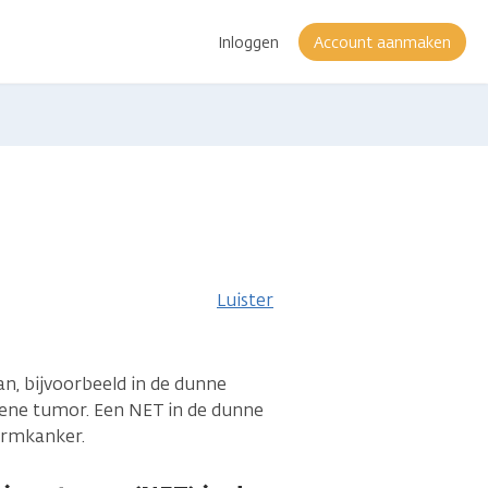
Inloggen
Account aanmaken
ie
Luister
, bijvoorbeeld in de dunne
iene tumor. Een NET in de dunne
armkanker.