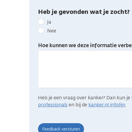
Heb je gevonden wat je zocht?
Geef
Ja
kanker.nl
Nee
feedback:
Heb
Hoe kunnen we deze informatie verbe
je
gevonden
wat
je
zocht?
Heb je een vraag over kanker? Dan kun je 
professionals
en bij de
kanker.nl infolijn
.