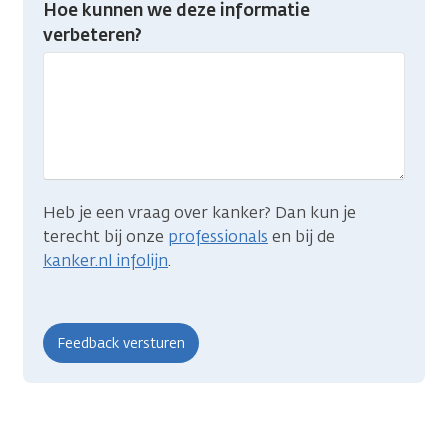
Hoe kunnen we deze informatie
je
verbeteren?
gevonden
wat
je
zocht?
Heb je een vraag over kanker? Dan kun je
terecht bij onze
professionals
en bij de
kanker.nl infolijn
.