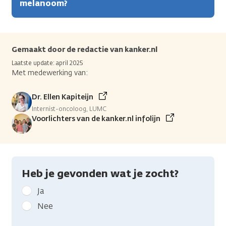
melanoom?
Gemaakt door de redactie van kanker.nl
Laatste update: april 2025
Met medewerking van:
Dr. Ellen Kapiteijn
Internist-oncoloog, LUMC
Voorlichters van de kanker.nl infolijn
Heb je gevonden wat je zocht?
Geef
Ja
kanker.nl
Nee
feedback:
Heb