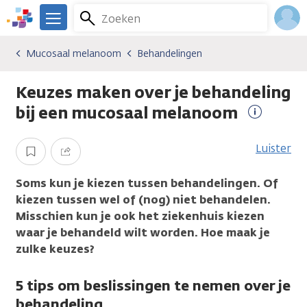
Overslaan
Zoeken
Menu
en
We
naar
zijn
Inlo
Mucosaal melanoom
Behandelingen
Kankersoorten
Mucosaal melanoom
Behandelingen
de
er
Acco
inhoud
voor
Keuzes maken over je behandeling
gaan
je.
Kanker.nl
bij een mucosaal melanoom
Meer
informati
Luister
Opslaan
Delen
Soms kun je kiezen tussen behandelingen. Of
kiezen tussen wel of (nog) niet behandelen.
Misschien kun je ook het ziekenhuis kiezen
waar je behandeld wilt worden. Hoe maak je
zulke keuzes?
5 tips om beslissingen te nemen over je
behandeling