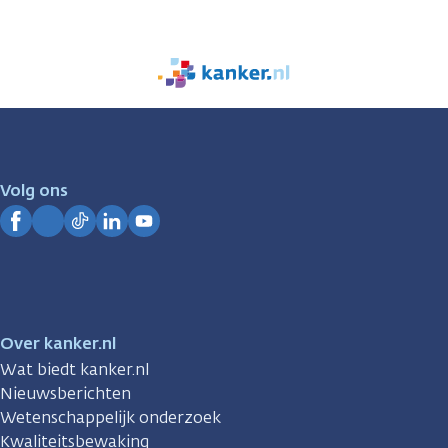
We
zijn
er
voor
je.
Volg ons
Kanker.nl
Facebook
Instagram
TikTok
LinkedIn
YouTube
Over kanker.nl
Wat biedt kanker.nl
Nieuwsberichten
Wetenschappelijk onderzoek
Kwaliteitsbewaking