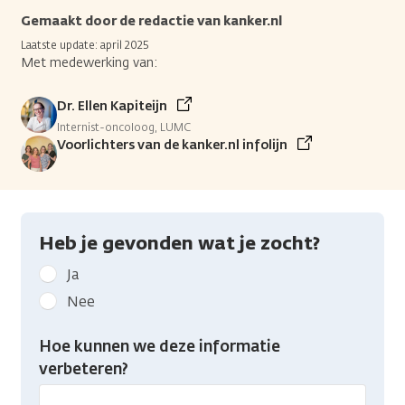
Gemaakt door de redactie van kanker.nl
Laatste update: april 2025
Met medewerking van:
Dr. Ellen Kapiteijn
Internist-oncoloog, LUMC
Voorlichters van de kanker.nl infolijn
Heb je gevonden wat je zocht?
Geef
Ja
kanker.nl
Nee
feedback:
Heb
Hoe kunnen we deze informatie
je
verbeteren?
gevonden
wat