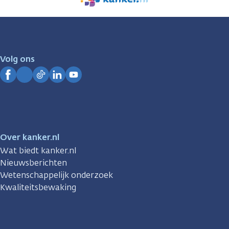
We
zijn
er
voor
je.
Volg ons
Kanker.nl
Facebook
Instagram
TikTok
LinkedIn
YouTube
Over kanker.nl
Wat biedt kanker.nl
Nieuwsberichten
Wetenschappelijk onderzoek
Kwaliteitsbewaking