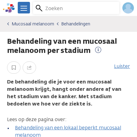
Overslaan
Zoeken
Menu
en
We
naar
zijn
Inlo
Mucosaal melanoom
Behandelingen
Kankersoorten
Mucosaal melanoom
Behandelingen
de
er
Acco
inhoud
voor
Behandeling van een mucosaal
gaan
je.
Kanker.nl
melanoom per stadium
Meer
informatie
Luister
Opslaan
Delen
De behandeling die je voor een mucosaal
melanoom krijgt, hangt onder andere af van
het stadium van de kanker. Met stadium
bedoelen we hoe ver de ziekte is.
Lees op deze pagina over:
Behandeling van een lokaal beperkt mucosaal
melanoom