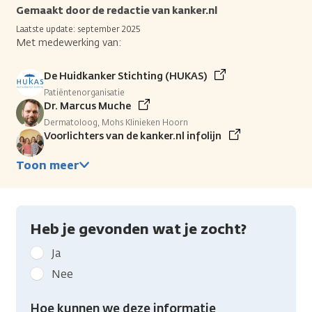
Gemaakt door de redactie van kanker.nl
Laatste update: september 2025
Met medewerking van:
De Huidkanker Stichting (HUKAS)
Patiëntenorganisatie
Dr. Marcus Muche
Dermatoloog, Mohs Klinieken Hoorn
Voorlichters van de kanker.nl infolijn
Toon meer
Heb je gevonden wat je zocht?
Geef
Ja
kanker.nl
Nee
feedback:
Heb
Hoe kunnen we deze informatie