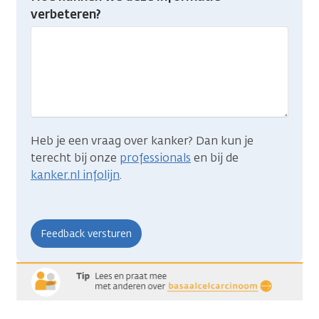
je
verbeteren?
gevonden
wat
je
zocht?
Heb je een vraag over kanker? Dan kun je
terecht bij onze
professionals
en bij de
kanker.nl infolijn
.