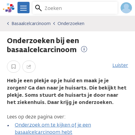
Overslaan
Zoeken
Menu
en
We
naar
zijn
Inlo
Basaalcelcarcinoom
Onderzoeken
Kankersoorten
Basaalcelcarcinoom
Onderzoeken
de
er
Acco
inhoud
voor
Onderzoeken bij een
gaan
je.
Kanker.nl
basaalcelcarcinoom
Meer
informatie
Luister
Opslaan
Delen
Heb je een plekje op je huid en maak je je
zorgen? Ga dan naar je huisarts. Die bekijkt het
plekje. Soms stuurt de huisarts je door naar
het ziekenhuis. Daar krijg je onderzoeken.
Lees op deze pagina over:
Onderzoek om te kijken of je een
basaalcelcarcinoom hebt