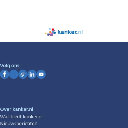
We
zijn
er
voor
je.
Volg ons
Kanker.nl
Facebook
Instagram
TikTok
LinkedIn
YouTube
Over kanker.nl
Wat biedt kanker.nl
Nieuwsberichten