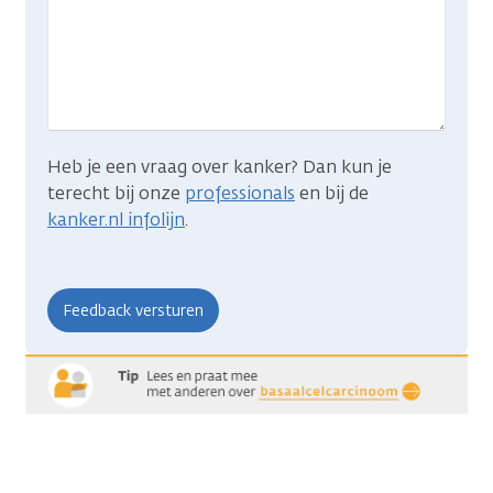
wat
je
zocht?
Heb je een vraag over kanker? Dan kun je
terecht bij onze
professionals
en bij de
kanker.nl infolijn
.