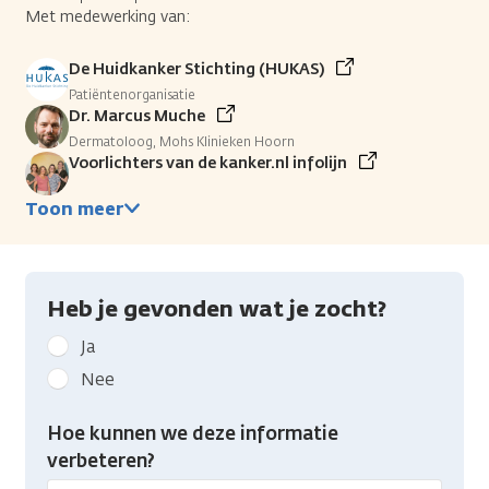
Met medewerking van:
De Huidkanker Stichting (HUKAS)
Patiëntenorganisatie
Dr. Marcus Muche
Dermatoloog, Mohs Klinieken Hoorn
Voorlichters van de kanker.nl infolijn
Toon meer
Heb je gevonden wat je zocht?
Geef
Ja
kanker.nl
Nee
feedback:
Heb
Hoe kunnen we deze informatie
je
verbeteren?
gevonden