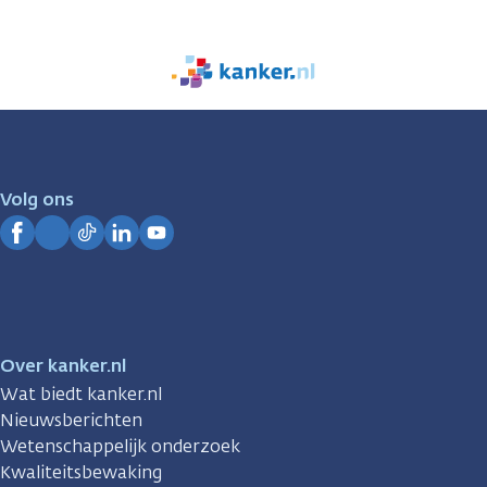
We
zijn
er
voor
je.
Volg ons
Kanker.nl
Facebook
Instagram
TikTok
LinkedIn
YouTube
Over kanker.nl
Wat biedt kanker.nl
Nieuwsberichten
Wetenschappelijk onderzoek
Kwaliteitsbewaking