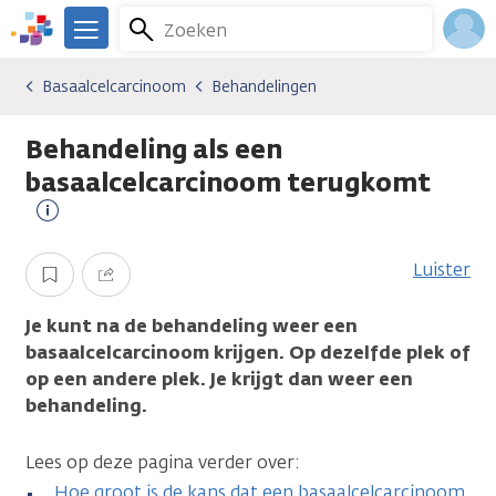
Overslaan
Zoeken
Menu
en
We
naar
zijn
Inlo
Basaalcelcarcinoom
Behandelingen
Kankersoorten
Basaalcelcarcinoom
Behandelingen
de
er
Acco
inhoud
voor
Behandeling als een
gaan
je.
Kanker.nl
basaalcelcarcinoom terugkomt
Meer
informatie
Luister
Opslaan
Delen
Je kunt na de behandeling weer een
basaalcelcarcinoom krijgen. Op dezelfde plek of
op een andere plek. Je krijgt dan weer een
behandeling.
Lees op deze pagina verder over:
Hoe groot is de kans dat een basaalcelcarcinoom