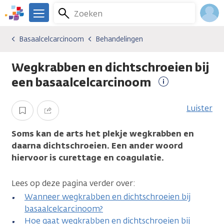
Overslaan
Zoeken
Menu
en
We
naar
zijn
Inlo
Basaalcelcarcinoom
Behandelingen
Kankersoorten
Basaalcelcarcinoom
Behandelingen
de
er
Acco
inhoud
voor
Wegkrabben en dichtschroeien bij
gaan
je.
Kanker.nl
een basaalcelcarcinoom
Meer
informatie
Luister
Opslaan
Delen
Soms kan de arts het plekje wegkrabben en
daarna dichtschroeien. Een ander woord
hiervoor is curettage en coagulatie.
Lees op deze pagina verder over:
Wanneer wegkrabben en dichtschroeien bij
basaalcelcarcinoom?
Hoe gaat wegkrabben en dichtschroeien bij