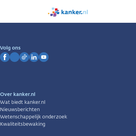
We
zijn
er
voor
je.
Volg ons
Kanker.nl
Facebook
Instagram
TikTok
LinkedIn
YouTube
Over kanker.nl
Wat biedt kanker.nl
Nieuwsberichten
Wetenschappelijk onderzoek
Kwaliteitsbewaking