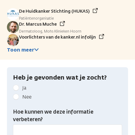
De Huidkanker Stichting (HUKAS)
Patiëntenorganisatie
Dr. Marcus Muche
Dermatoloog, Mohs Klinieken Hoorn
Voorlichters van de kanker.nl infolijn
Toon meer
Heb je gevonden wat je zocht?
Geef
Ja
kanker.nl
Nee
feedback:
Heb
Hoe kunnen we deze informatie
je
verbeteren?
gevonden
wat