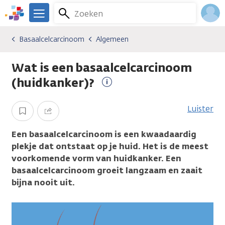
Overslaan
Zoeken
Menu
en
We
naar
zijn
Inlo
Basaalcelcarcinoom
Algemeen
Kankersoorten
Basaalcelcarcinoom
Algemeen
de
er
Acco
inhoud
voor
Wat is een basaalcelcarcinoom
gaan
je.
Kanker.nl
(huidkanker)?
Meer
informatie
Luister
Opslaan
Delen
Een basaalcelcarcinoom is een kwaadaardig
plekje dat ontstaat op je huid. Het is de meest
voorkomende vorm van huidkanker. Een
basaalcelcarcinoom groeit langzaam en zaait
bijna nooit uit.