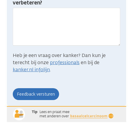
verbeteren?
gevonden
wat
je
zocht?
Heb je een vraag over kanker? Dan kun je
terecht bij onze
professionals
en bij de
kanker.nl infolijn
.