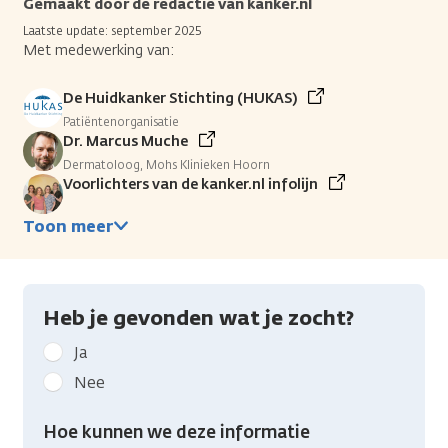
Gemaakt door de redactie van kanker.nl
Laatste update: september 2025
Met medewerking van:
De Huidkanker Stichting (HUKAS)
Patiëntenorganisatie
Dr. Marcus Muche
Dermatoloog, Mohs Klinieken Hoorn
Voorlichters van de kanker.nl infolijn
Toon meer
Heb je gevonden wat je zocht?
Geef
Ja
kanker.nl
Nee
feedback:
Heb
Hoe kunnen we deze informatie
je