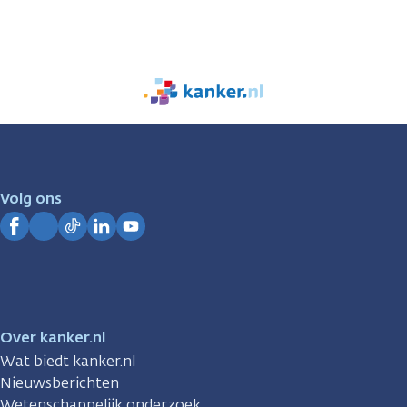
We
zijn
er
voor
je.
Volg ons
Kanker.nl
Facebook
Instagram
TikTok
LinkedIn
YouTube
Over kanker.nl
Wat biedt kanker.nl
Nieuwsberichten
Wetenschappelijk onderzoek