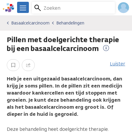
Overslaan
Zoeken
Menu
en
We
naar
zijn
Inlo
Basaalcelcarcinoom
Behandelingen
Kankersoorten
Basaalcelcarcinoom
Behandelingen
de
er
Acco
inhoud
voor
Pillen met doelgerichte therapie
gaan
je.
Kanker.nl
bij een basaalcelcarcinoom
Meer
informatie
Luister
Opslaan
Delen
Heb je een uitgezaaid basaalcelcarcinoom, dan
krijg je soms pillen. In de pillen zit een medicijn
waardoor kankercellen een tijd stoppen met
groeien. Je kunt deze behandeling ook krijgen
als het basaalcelcarcinoom erg groot is. Of
dieper in de huid is gegroeid.
Deze behandeling heet doelgerichte therapie.