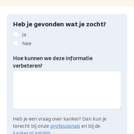
Heb je gevonden wat je zocht?
Geef
Ja
kanker.nl
Nee
feedback:
Heb
Hoe kunnen we deze informatie
je
verbeteren?
gevonden
wat
je
zocht?
Heb je een vraag over kanker? Dan kun je
terecht bij onze
professionals
en bij de
kanker.nl infolijn
.