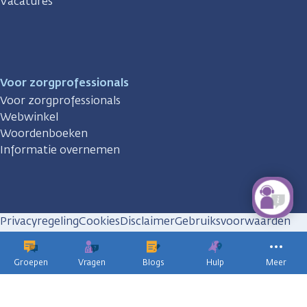
Vacatures
Voor zorgprofessionals
Voor zorgprofessionals
Webwinkel
Woordenboeken
Informatie overnemen
Privacyregeling
Cookies
Disclaimer
Gebruiksvoorwaarden
Huisregels
Groepen
Vragen
Blogs
Hulp
Meer
KWF
kankerbestrijding