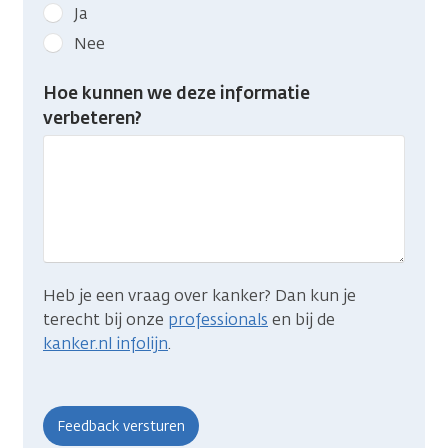
Geef
Ja
kanker.nl
Nee
feedback:
Heb
Hoe kunnen we deze informatie
je
verbeteren?
gevonden
wat
je
zocht?
Heb je een vraag over kanker? Dan kun je
terecht bij onze
professionals
en bij de
kanker.nl infolijn
.