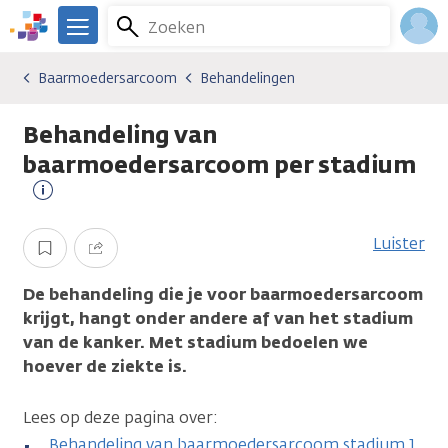
Overslaan
Zoeken
Menu
en
We
naar
zijn
Inlo
Baarmoedersarcoom
Behandelingen
Kankersoorten
Baarmoedersarcoom
Behandelingen
de
er
Acco
inhoud
voor
Behandeling van
gaan
je.
Kanker.nl
baarmoedersarcoom per stadium
Meer
informatie
Luister
Opslaan
Delen
De behandeling die je voor baarmoedersarcoom
krijgt, hangt onder andere af van het stadium
van de kanker. Met stadium bedoelen we
hoever de ziekte is.
Lees op deze pagina over:
Behandeling van baarmoedersarcoom stadium 1