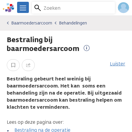
Overslaan
Zoeken
Menu
en
We
naar
zijn
Inlo
Baarmoedersarcoom
Behandelingen
Kankersoorten
Baarmoedersarcoom
Behandelingen
de
er
Acco
inhoud
voor
Bestraling bij
gaan
je.
Kanker.nl
baarmoedersarcoom
Meer
informatie
Luister
Opslaan
Delen
Bestraling gebeurt heel weinig bij
baarmoedersarcoom. Het kan soms een
behandeling zijn na de operatie. Bij uitgezaaid
baarmoedersarcoom kan bestraling helpen om
klachten te verminderen.
Lees op deze pagina over:
Bestraling na de operatie