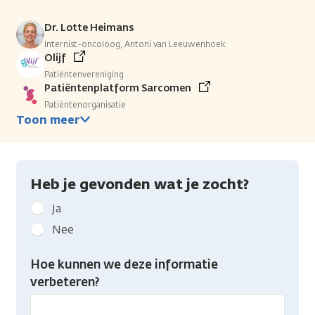
Dr. Lotte Heimans
Internist-oncoloog, Antoni van Leeuwenhoek
Olijf
Patiëntenvereniging
Patiëntenplatform Sarcomen
Patiëntenorganisatie
Toon meer
Heb je gevonden wat je zocht?
Geef
Ja
kanker.nl
Nee
feedback:
Heb
Hoe kunnen we deze informatie
je
verbeteren?
gevonden
wat