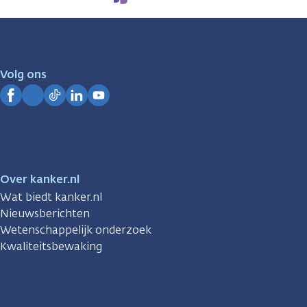
We
zijn
er
voor
je.
Volg ons
Kanker.nl
Facebook
Instagram
TikTok
LinkedIn
YouTube
Over kanker.nl
Wat biedt kanker.nl
Nieuwsberichten
Wetenschappelijk onderzoek
Kwaliteitsbewaking