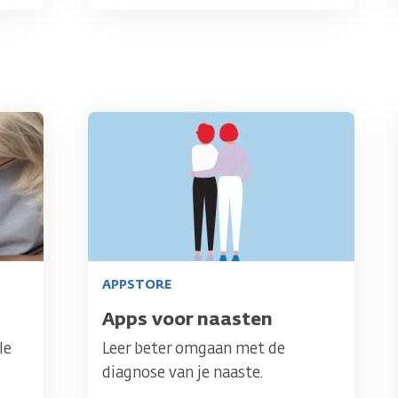
Afbeelding
APPSTORE
Titel
Apps voor naasten
le
Leer beter omgaan met de
diagnose van je naaste.