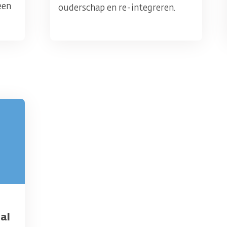
een
ouderschap en re-integreren.
al