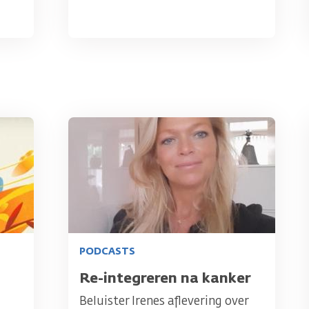
Afbeelding
PODCASTS
Titel
Re-integreren na kanker
Beluister Irenes aflevering over