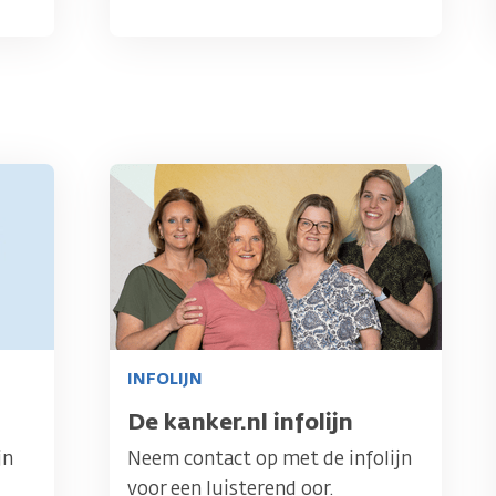
Afbeelding
INFOLIJN
Titel
De kanker.nl infolijn
jn
Neem contact op met de infolijn
voor een luisterend oor.