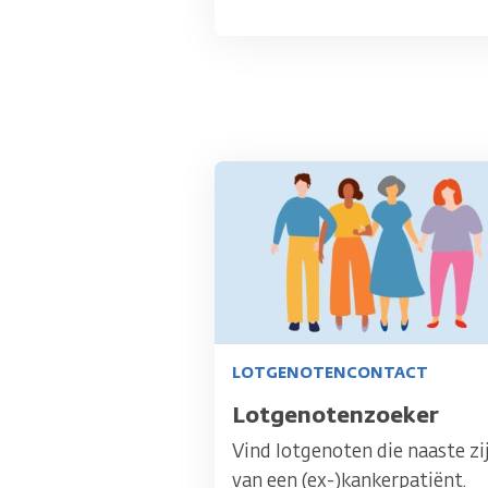
Afbeelding
LOTGENOTENCONTACT
Titel
Lotgenotenzoeker
Vind lotgenoten die naaste zi
van een (ex-)kankerpatiënt.