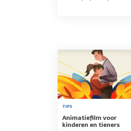
Afbeelding
TIPS
Titel
Animatiefilm voor
kinderen en tieners