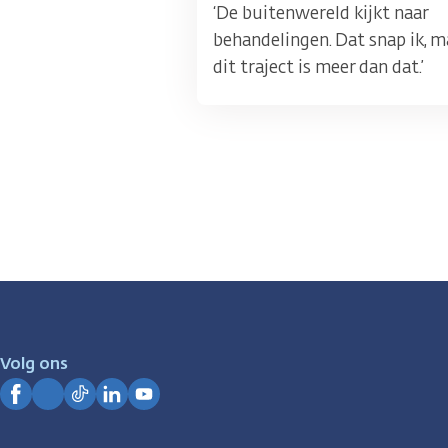
‘De buitenwereld kijkt naar
behandelingen. Dat snap ik, m
dit traject is meer dan dat.’
Volg ons
Facebook
Instagram
TikTok
LinkedIn
YouTube