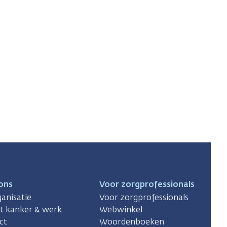
ons
Voor zorgprofessionals
anisatie
Voor zorgprofessionals
ct kanker & werk
Webwinkel
ct
Woordenboeken