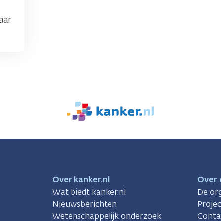
aar
We
zijn
er
voor
je.
Kanker.nl
Over kanker.nl
Over 
Wat biedt kanker.nl
De org
Nieuwsberichten
Proje
Wetenschappelijk onderzoek
Conta