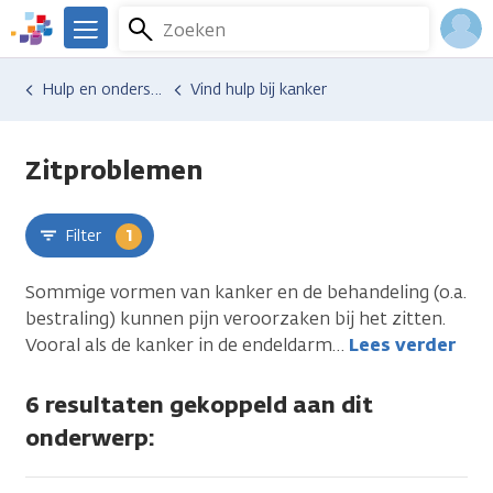
Overslaan
Zoeken
Menu
en
We
naar
zijn
Inlo
Hulp en ondersteuning
Vind hulp bij kanker
uleer
de
er
Acco
inhoud
voor
gaan
je.
Zitproblemen
Kanker.nl
Filter
1
Sommige vormen van kanker en de behandeling (o.a.
bestraling) kunnen pijn veroorzaken bij het zitten.
Vooral als de kanker in de endeldarm
…
Lees verder
6 resultaten gekoppeld aan dit
onderwerp: