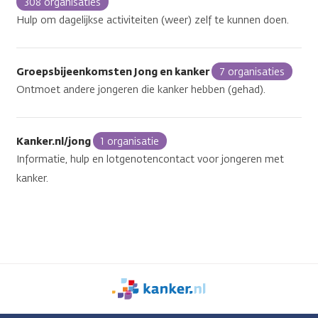
308 organisaties
Hulp om dagelijkse activiteiten (weer) zelf te kunnen doen.
Groepsbijeenkomsten Jong en kanker
7 organisaties
Ontmoet andere jongeren die kanker hebben (gehad).
Kanker.nl/jong
1 organisatie
Informatie, hulp en lotgenotencontact voor jongeren met
kanker.
We
zijn