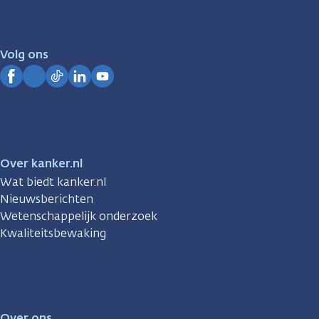
er
voor
je.
Volg ons
Kanker.nl
Facebook
Instagram
TikTok
LinkedIn
YouTube
Over kanker.nl
Wat biedt kanker.nl
Nieuwsberichten
Wetenschappelijk onderzoek
Kwaliteitsbewaking
Over ons